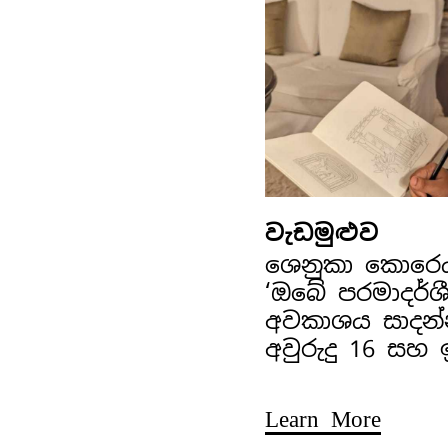
වැඩමුළුව
ශෙනුකා කොරෙ
‘ඔබේ පරමාදර්ශ
අවකාශය සාදන්
අවුරුදු 16 සහ
Learn More