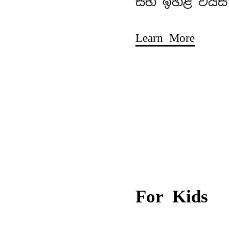
සහ ඉහළ වයස්
Learn More
For Kids