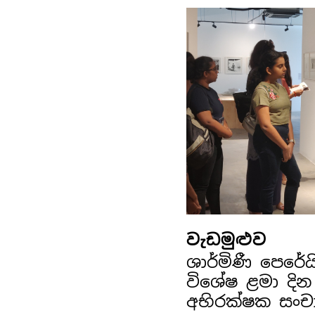
වැඩමුළුව
ශාර්මිණී පෙරේ
විශේෂ ළමා දින
අභිරක්ෂක සංච