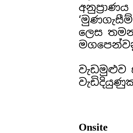
අනුප්‍රා
‘මුණගැසීම
ලෙස තමන්
මගපෙන්ව
වැඩමුළුව 
වැඩිදියු
Onsite