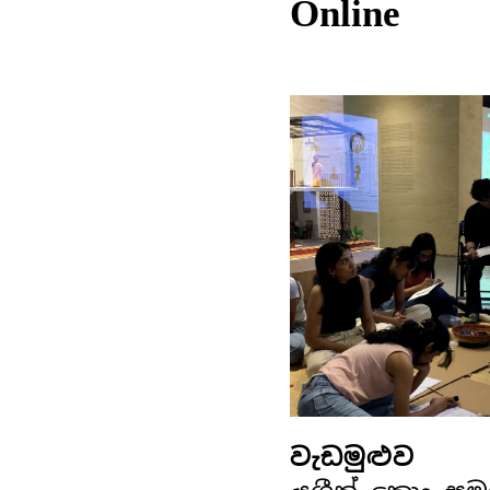
Online
වැඩමුළුව