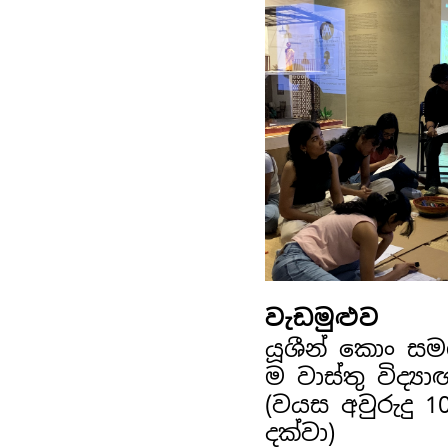
වැඩමුළුව
යූශීන් කොං ස
ම වාස්තු විද්‍ය
(වයස අවුරුදු 1
දක්වා)