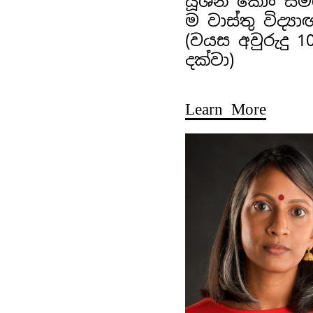
යූශීන් කොං ස
ම වාස්තු විද්‍ය
(වයස අවුරුදු 1
දක්වා)
Learn More