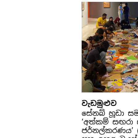
වැඩමුළුව
සේනබ් හූඩා ස
‘අත්කම් සඟරා
ජර්නල්කරණය’ (අ