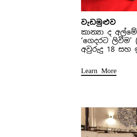
වැඩමුළුව
කාන්‍යා ද අල්
‘ගෙදරට ලිවීම’
අවුරුදු 18 සහ
Learn More