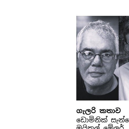
ගැලරි කතාව
ඩොමිනික් සැන
මයිකල් මේලර්