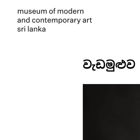
වැඩමුළුව