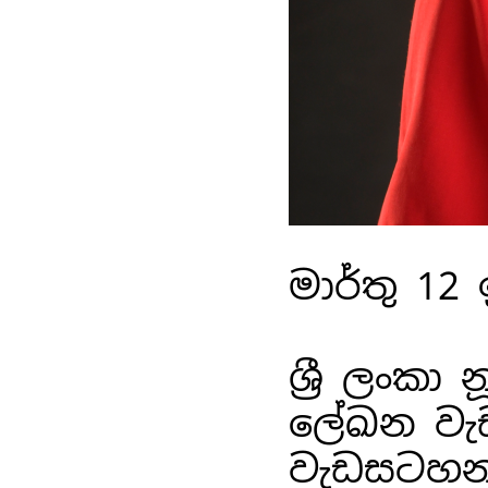
මාර්තු 12 
ශ්‍රී ලං
ලේඛන වැඩම
වැඩසටහන,