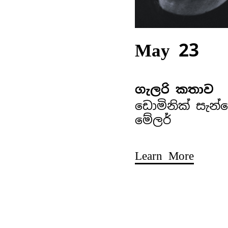
May 23
ගැලරි කතාව
ඩොමිනික් සැන්
මේලර්
Learn More