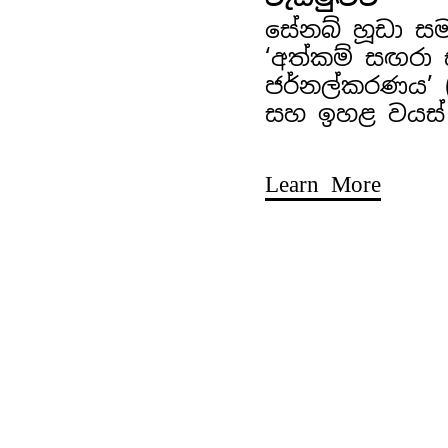
සේනබ් හූඩා ස
‘අත්කම් සඟරා
ජර්නල්කරණය’ (අ
සහ ඉහළ වයස්
Learn More