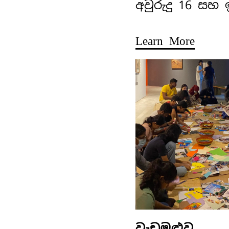
අවුරුදු 16 සහ
Learn More
වැඩමුළුව