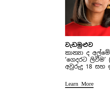
වැඩමුළුව
කාන්‍යා ද අල්
‘ගෙදරට ලිවීම’
අවුරුදු 18 සහ
Learn More