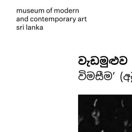
වැඩමුළු
විමසීම’ (