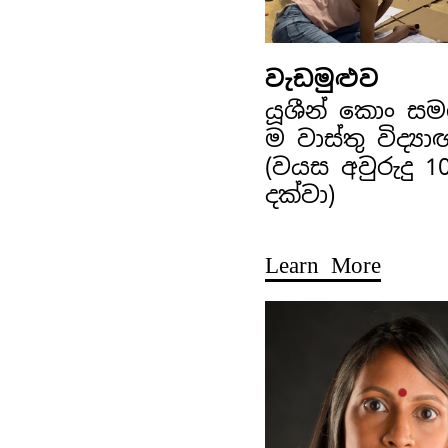
වැඩමුළුව
යූශීන් කොං ස
ම වාස්තු විද්‍ය
(වයස අවුරුදු 1
දක්වා)
Learn More