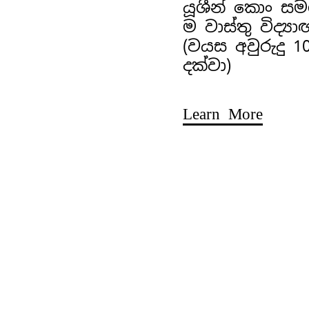
යූශීන් කොං ස
ම වාස්තු විද්‍ය
(වයස අවුරුදු 1
දක්වා)
Learn More