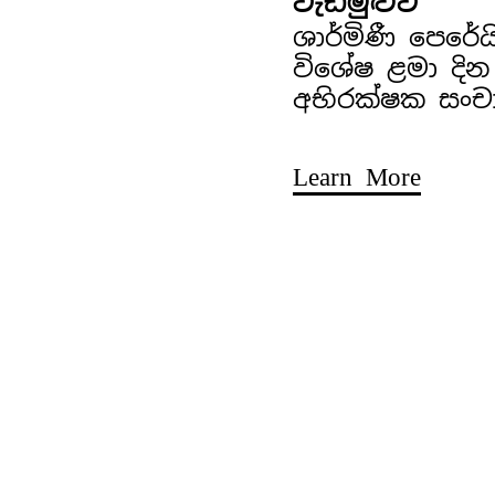
වැඩමුළුව
ශාර්මිණී පෙරේ
විශේෂ ළමා දින
අභිරක්ෂක සංච
Learn More