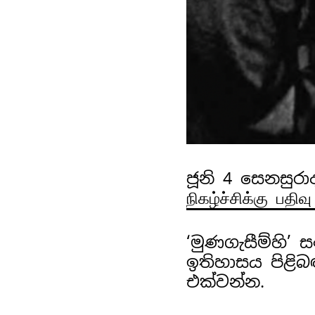
ජූනි 4 සෙනසුරාද
நிகழ்ச்சிக்கு பதிவ
‘මුණගැසීම්හි’
ඉතිහාසය පිළිබ
එක්වන්න.