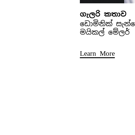
ගැලරි කතාව
ඩොමිනික් සැන
මයිකල් මේලර්
Learn More