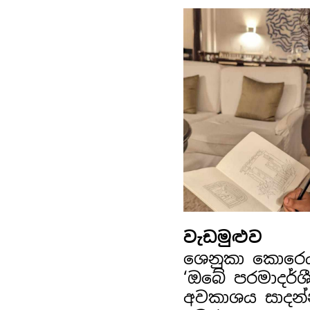
වැඩමුළුව
ශෙනුකා කොරෙ
‘ඔබේ පරමාදර්ශ
අවකාශය සාදන්