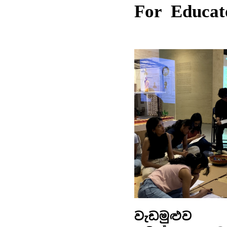
For Educat
වැඩමුළුව