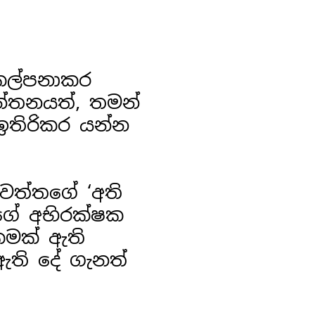
කල්පනාකර
්තනයත්, තමන්
ඉතිරිකර යන්න
තලවත්තගේ ‘අති
අපගේ අභිරක්ෂක
කමක් ඇති
 ඇති දේ ගැනත්