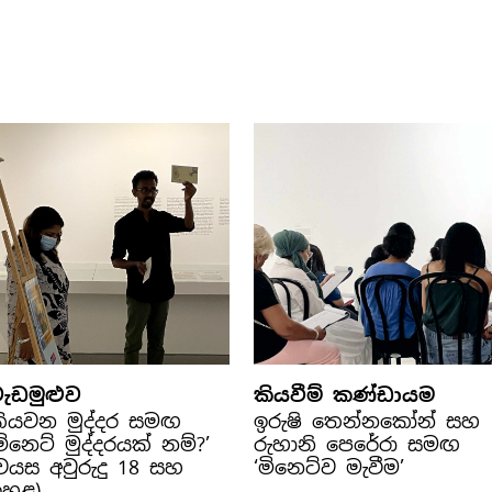
ැඩමුළුව
කියවීම් කණ්ඩායම
ියවන මුද්දර සමඟ
ඉරුෂි තෙන්නකෝන් සහ
මිනෙට් මුද්දරයක් නම්?’
රුහානි පෙරේරා සමඟ
වයස අවුරුදු 18 සහ
‘මිනෙට්ව මැවීම’
ඉහළ)