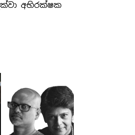
ක්වා අභිරක්ෂක