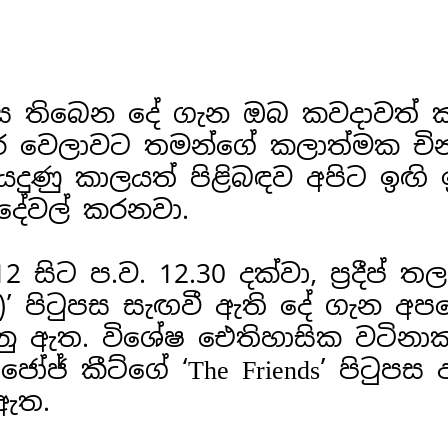
පස තිබෙන දේ ගැන ඔබ කවදාවත් 
ර වෙලාවට තමන්ගේ කලාත්මක චින
ුණු කාලයත් පිළිබඳව අපිට ඉඟි 
දේවල් කරනවා.
2 සිට ප.ව. 12.30 දක්වා, ප්‍රදීප් 
ial)’ පිටුපස සැඟවී ඇති දේ ගැන 
ු ඇත. විශේෂ ඓතිහාසික වටිනා
ජ් කීට්ගේ ‘The Friends’ පිටුපස
 ඇත.