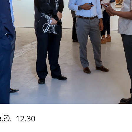
ප.ව. 12.30