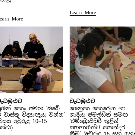
Learn More
earn More
ැඩමුළුව
වැඩමුළුව
ූශීන් කොං සමඟ ‘ඔබේ
ශෙනුකා කොරෙයා හා
 වාස්තු විද්‍යාඥයා වන්න’
ශාදියා ජමල්ඩීන් සමඟ
වයස අවුරුදු 10–15
‘එම්බ්‍රොයිඩරි තුළින්
ක්වා)
සහභාගීත්ව කතන්දර
කීම’ (අවුරුදු 16 සහ ඉහ