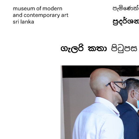
පැමිණෙන
ප්‍රදර්ශ
ගැලරි කතා
පිටුපස 