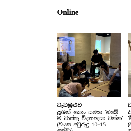
Online
වැඩමුළුව
ව
යූශීන් කොං සමඟ ‘ඔබේ
ක
ම වාස්තු විද්‍යාඥයා වන්න’
‘
(වයස අවුරුදු 10–15
(
දක්වා)