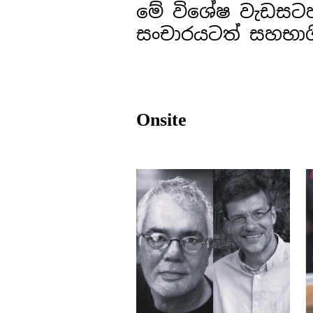
මේ විශේෂ වැඩසටහ
සංචාරයටත් සහභාග
Onsite