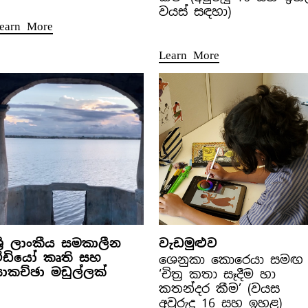
වයස් සඳහා)
earn More
Learn More
්‍රී ලාංකීය සමකාලීන
වැඩමුළුව
වීඩියෝ කෘති සහ
ශෙනුකා කොරෙයා සමඟ
ාකච්ඡා මඩුල්ලක්
‘චිත්‍ර කතා සෑදීම හා
කතන්දර කීම’ (වයස
අවුරුදු 16 සහ ඉහළ)