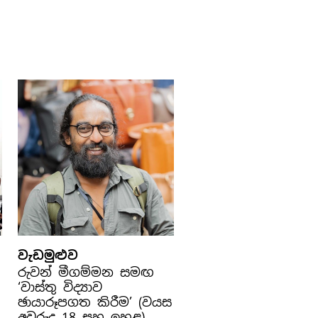
වැඩමුළුව
රුවන් මීගම්මන සමඟ
‘වාස්තු විද්‍යාව
ඡායාරූපගත කිරීම’ (වයස
අවුරුදු 18 සහ ඉහළ)