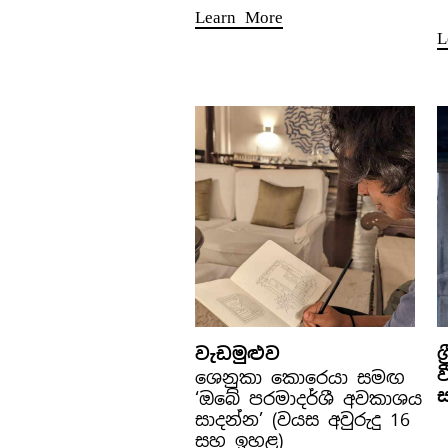
Learn More
L
වැඩමුළුව
ශ
ශෙනුකා කොරෙයා සමඟ
ස
‘ඔබේ පරමාදර්ශී අවකාශය
සාදන්න’ (වයස අවුරුදු 16
සහ ඉහළ)