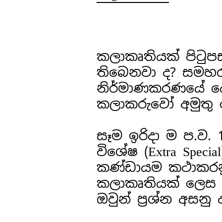
කලාකෘතියක් පිටු
තිබෙනවා ද? සමහ
නිර්මාණකරණයේ යෙද
කලාකරුවෝ අමුතු 
සෑම ඉරිදා ම ප.ව. 1
විශේෂ (Extra Spec
කණ්ඩායම කථාකරන
කලාකෘතියක් ලෙස ජෝ
ඔවුන් ප්‍රශ්න අසනු