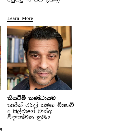
Learn More
කියවීම් කණ්ඩායම
තාරික් ජසීල් සමඟ මිනෙට්
ද සිල්වාගේ වාස්තු
විද්‍යාත්මක ක්‍රමය
ළ