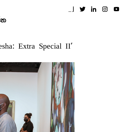
්න
a: Extra Special II’