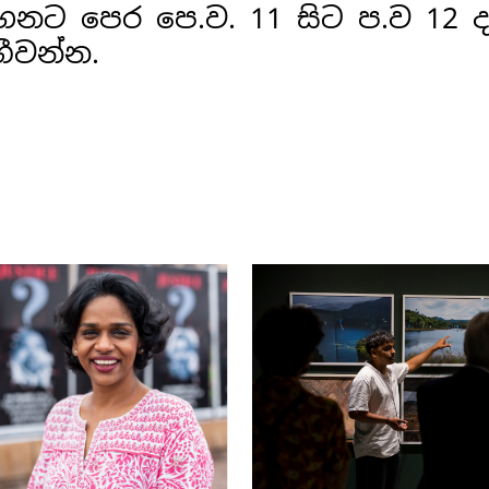
නට පෙර පෙ.ව. 11 සිට ප.ව 12 ද
ීවන්න.