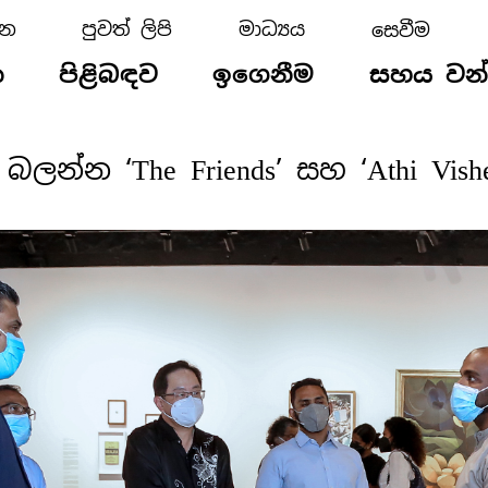
්න
පුවත් ලිපි
මාධ්‍යය
න
පිළිබඳව
ඉගෙනීම
සහය වන
බලන්න ‘The Friends’ සහ ‘Athi Vishesh