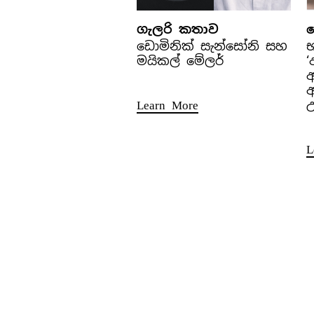
ගැලරි කතාව
ඩොමිනික් සැන්සෝනි සහ
මයිකල් මේලර්
‘
අ
Learn More
උ
L