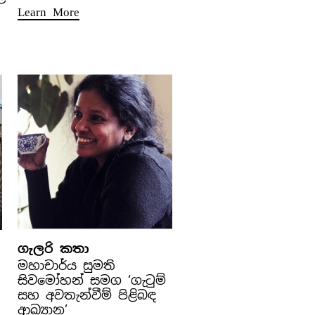
Learn More
ගැලරි කතා
මහාචාර්ය සුමති
සිවමෝහන් සමග ‘ගැටුම්
සහ අවතැන්වීම් පිළිබඳ
ආඛ්‍යාන’