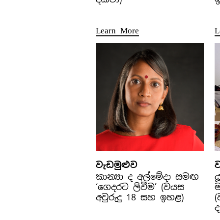
Learn More
L
වැඩමුළුව
ව
කාන්‍යා ද අල්මේදා සමඟ
ය
‘ගෙදරට ලිවීම’ (වයස
ම
අවුරුදු 18 සහ ඉහළ)
(
ද