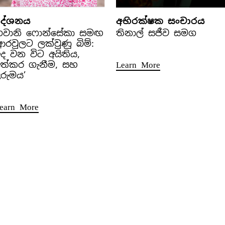
දේශනය
අභිරක්ෂක සංචාරය
භවානි ෆොන්සේකා සමඟ
තිනාල් සජීව සමග
ආරවුලට ලක්වුණු බිම්:
ද වන විට අයිතිය,
අත්කර ගැනීම, සහ
Learn More
රුමය’
earn More