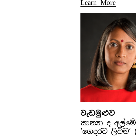
Learn More
වැඩමුළුව
කාන්‍යා ද අල්
‘ගෙදරට ලිවීම’