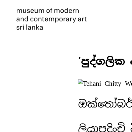
‘පුද්ගලි
ඔක්තෝබර් 1
ලියාපදිංචි