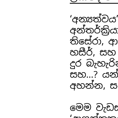
‘අන්‍යත්ව
අන්තර්ක්‍
තිසේරා, ආන
හසීර්, සහ 
දුර බැහැර
සහ…? යන්
අහන්න, ස
මෙම වැඩස