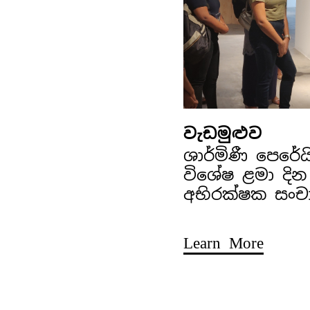
වැඩමුළුව
ශාර්මිණී පෙරේ
විශේෂ ළමා දින
අභිරක්ෂක සංච
Learn More