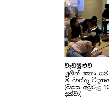
වැඩමුළුව
යූශීන් කොං ස
ම වාස්තු විද්‍ය
(වයස අවුරුදු 1
දක්වා)