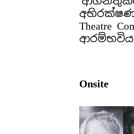
‘ආගන්තුක
අභිරක්ෂණ
Theatre Co
ආරම්භවිය
Onsite