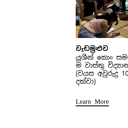
වැඩමුළුව
යූශීන් කොං ස
ම වාස්තු විද්‍ය
(වයස අවුරුදු 1
දක්වා)
Learn More