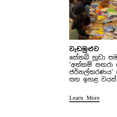
වැඩමුළුව
සේනබ් හූඩා ස
‘අත්කම් සඟරා
ජර්නල්කරණය’ (අ
සහ ඉහළ වයස්
Learn More