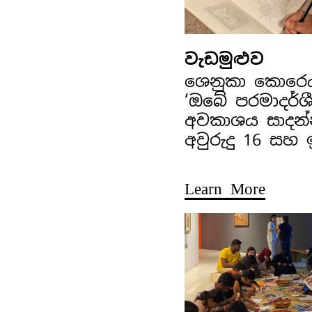
වැඩමුළුව
ශෙනුකා කොරෙ
‘ඔබේ පරමාදර්ශ
අවකාශය සාදන්
අවුරුදු 16 සහ
Learn More