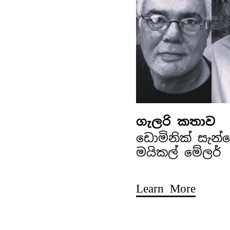
ගැලරි කතාව
ඩොමිනික් සැන
මයිකල් මේලර්
Learn More