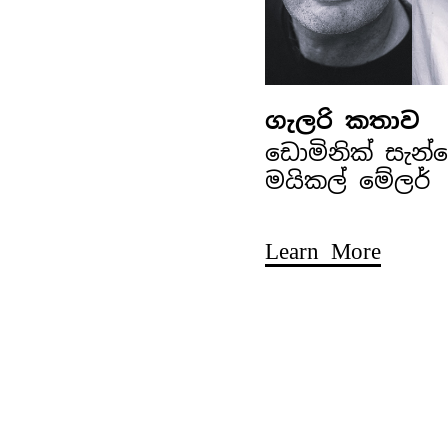
ගැලරි කතාව
ඩොමිනික් සැන
මයිකල් මේලර්
Learn More