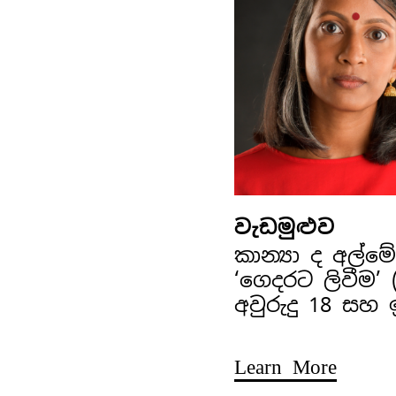
වැඩමුළුව
කාන්‍යා ද අල්
‘ගෙදරට ලිවීම’
අවුරුදු 18 සහ
Learn More