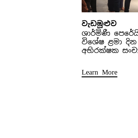
වැඩමුළුව
ශාර්මිණී පෙරේ
විශේෂ ළමා දින
අභිරක්ෂක සංච
Learn More