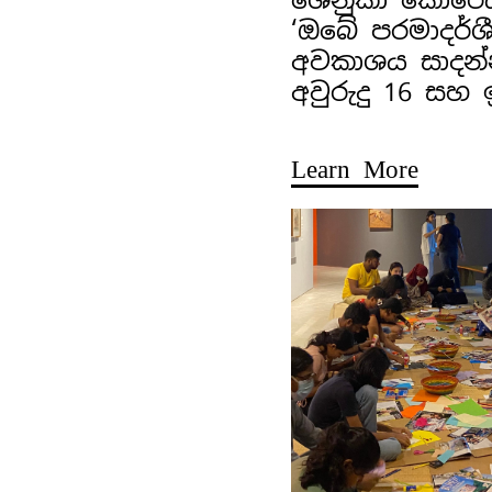
‘ඔබේ පරමාදර්ශ
අවකාශය සාදන්
අවුරුදු 16 සහ
Learn More