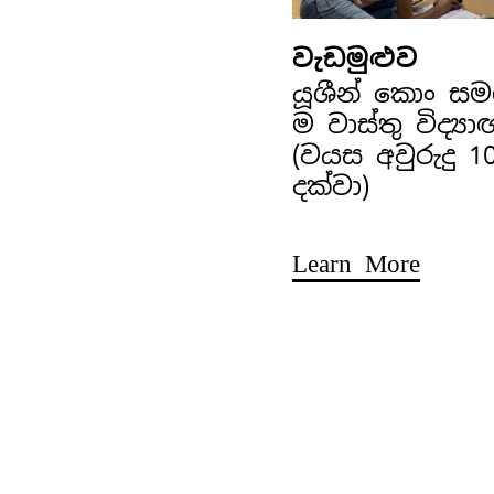
වැඩමුළුව
යූශීන් කොං ස
ම වාස්තු විද්‍ය
(වයස අවුරුදු 1
දක්වා)
Learn More