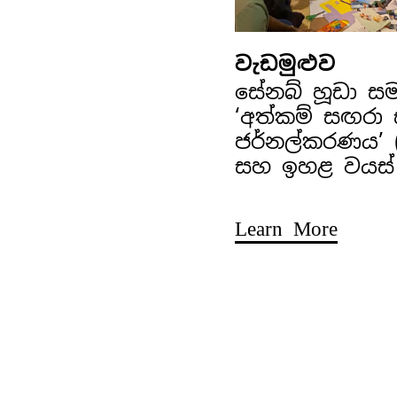
වැඩමුළුව
සේනබ් හූඩා ස
‘අත්කම් සඟරා
ජර්නල්කරණය’ (අ
සහ ඉහළ වයස්
Learn More