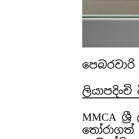
පෙබරවාරි 
ලියාපදිංචි
MMCA ශ්‍ර
තෝරාගත් ක