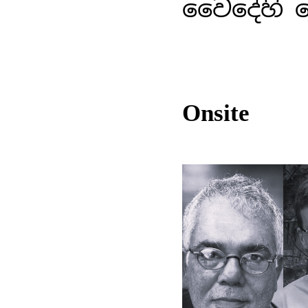
වෛදේහි ප
Onsite