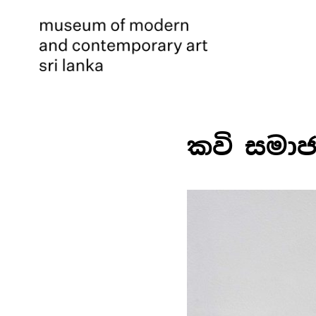
කවි සමා