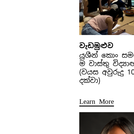
වැඩමුළුව
යූශීන් කොං ස
ම වාස්තු විද්‍ය
(වයස අවුරුදු 1
දක්වා)
Learn More