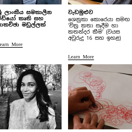
්‍රී ලාංකීය සමකාලීන
වැඩමුළුව
වීඩියෝ කෘති සහ
ශෙනුකා කොරෙයා සමඟ
ාකච්ඡා මඩුල්ලක්
‘චිත්‍ර කතා සෑදීම හා
කතන්දර කීම’ (වයස
අවුරුදු 16 සහ ඉහළ)
earn More
Learn More