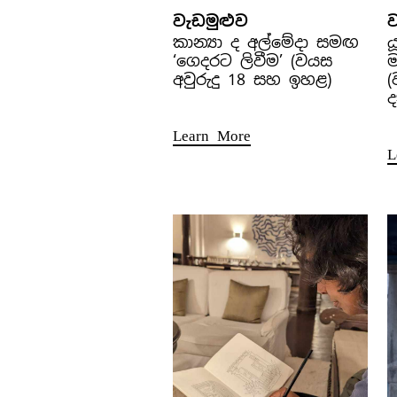
වැඩමුළුව
ව
කාන්‍යා ද අල්මේදා සමඟ
ය
‘ගෙදරට ලිවීම’ (වයස
ම
අවුරුදු 18 සහ ඉහළ)
(
ද
Learn More
L