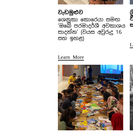
වැඩමුළුව
ශ
ශෙනුකා කොරෙයා සමඟ
ස
‘ඔබේ පරමාදර්ශී අවකාශය
සාදන්න’ (වයස අවුරුදු 16
සහ ඉහළ)
L
Learn More