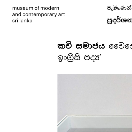
පැමිණෙන
ප්‍රදර්ශ
කවි සමාජය
වෛදේහ
ඉංග්‍රීසි පද්‍ය’