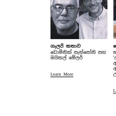
ගැලරි කතාව
ඩොමිනික් සැන්සෝනි සහ
මයිකල් මේලර්
‘
අ
Learn More
උ
L