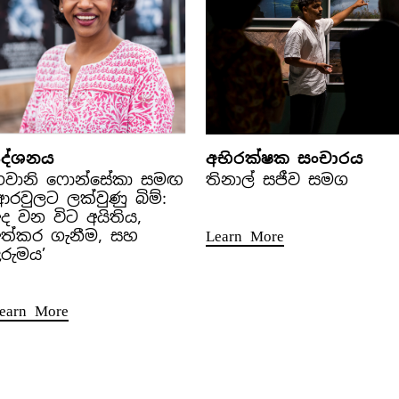
දේශනය
අභිරක්ෂක සංචාරය
භවානි ෆොන්සේකා සමඟ
තිනාල් සජීව සමග
ආරවුලට ලක්වුණු බිම්:
ද වන විට අයිතිය,
අත්කර ගැනීම, සහ
Learn More
රුමය’
earn More