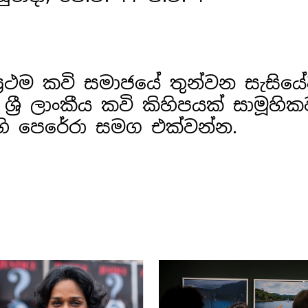
 ප්‍රථම කවි සමාජයේ තුන්වන සැසිය
ශ්‍රී ලාංකීය කවි කිහිපයක් සාමූහි
ි පෙරේරා සමග එක්වන්න.