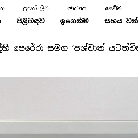
්න
පුවත් ලිපි
මාධ්‍යය
න
පිළිබඳව
ඉගෙනීම
සහය වන
ි පෙරේරා සමග ‘පශ්චාත් යටත්විජිත