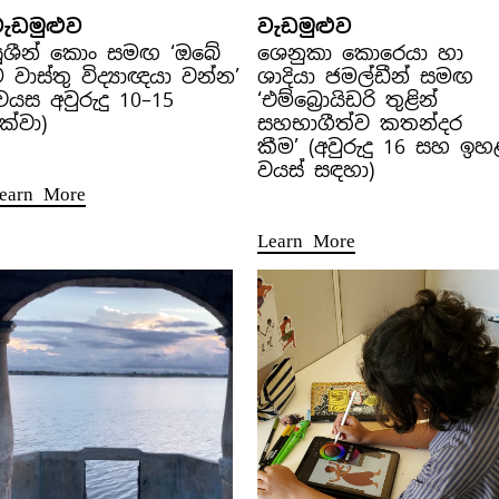
ැඩමුළුව
වැඩමුළුව
ූශීන් කොං සමඟ ‘ඔබේ
ශෙනුකා කොරෙයා හා
 වාස්තු විද්‍යාඥයා වන්න’
ශාදියා ජමල්ඩීන් සමඟ
වයස අවුරුදු 10–15
‘එම්බ්‍රොයිඩරි තුළින්
ක්වා)
සහභාගීත්ව කතන්දර
කීම’ (අවුරුදු 16 සහ ඉහ
වයස් සඳහා)
earn More
Learn More