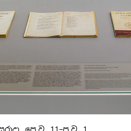
රාදා, පෙ.ව. 11–ප.ව. 1