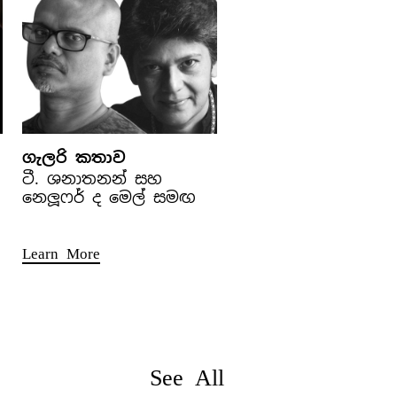
ගැලරි කතාව
ටී. ශනාතනන් සහ
නෙලූෆර් ද මෙල් සමඟ
Learn More
See All