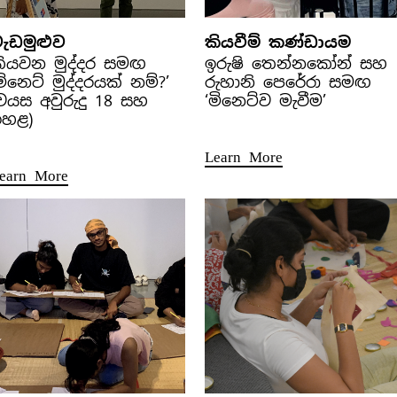
ැඩමුළුව
කියවීම් කණ්ඩායම
ියවන මුද්දර සමඟ
ඉරුෂි තෙන්නකෝන් සහ
මිනෙට් මුද්දරයක් නම්?’
රුහානි පෙරේරා සමඟ
වයස අවුරුදු 18 සහ
‘මිනෙට්ව මැවීම’
ඉහළ)
Learn More
earn More