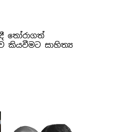
ේදී තෝරාගත්
කව කියවීමට සාහිත්‍ය