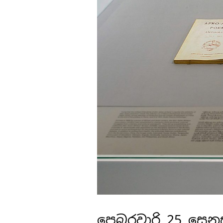
පෙබරවාරි 25 සෙනසු