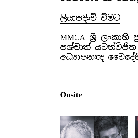
ලියාපදිංචි වීමට
MMCA ශ්‍රී ලංකාහි
පශ්චාත් යටත්විජිත 
අධ්‍යාපනඥ වෛදේහ
Onsite