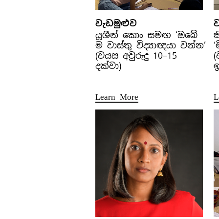
වැඩමුළුව
ව
යූශීන් කොං සමඟ ‘ඔබේ
ක
ම වාස්තු විද්‍යාඥයා වන්න’
‘
(වයස අවුරුදු 10–15
(
දක්වා)
Learn More
L