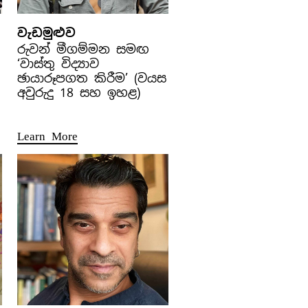
වැඩමුළුව
රුවන් මීගම්මන සමඟ
‘වාස්තු විද්‍යාව
ඡායාරූපගත කිරීම’ (වයස
අවුරුදු 18 සහ ඉහළ)
Learn More