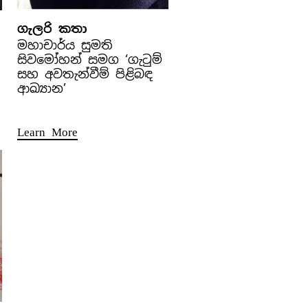
ගැලරි කතා
මහාචාර්ය සුමති
සිවමෝහන් සමග ‘ගැටුම්
සහ අවතැන්වීම් පිළිබඳ
ආඛ්‍යාන’
Learn More