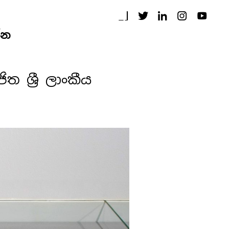
්න
 ශ්‍රී ලාංකීය