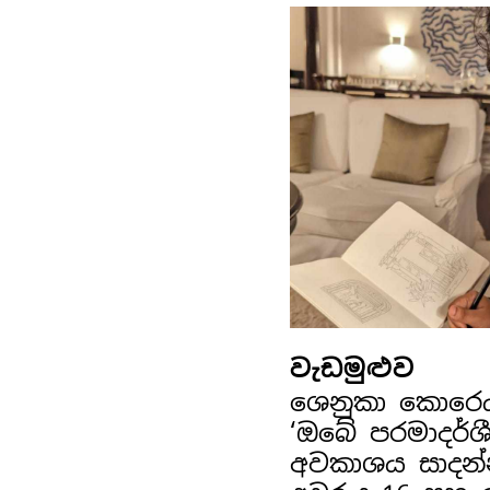
වැඩමුළුව
ශෙනුකා කොරෙ
‘ඔබේ පරමාදර්ශ
අවකාශය සාදන්