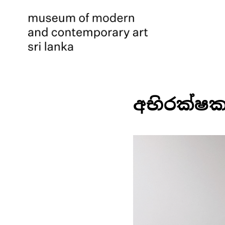
අභිරක්ෂ