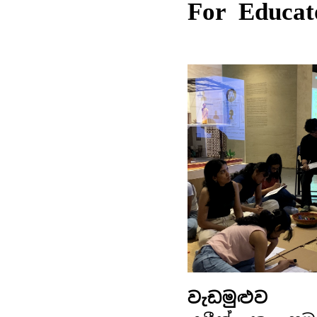
For Educat
වැඩමුළුව