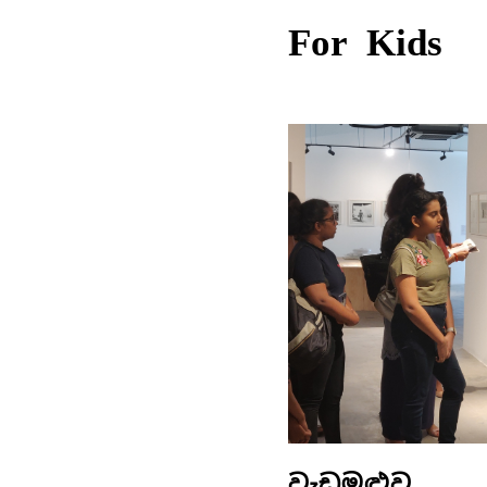
For Kids
වැඩමුළුව