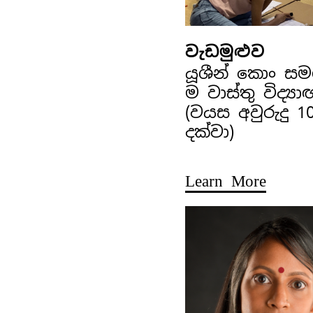
වැඩමුළුව
යූශීන් කොං ස
ම වාස්තු විද්‍ය
(වයස අවුරුදු 1
දක්වා)
Learn More