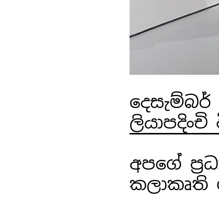
දෙසැම්බර් 
ලියාපදිංචි
අපගේ ප්‍රධ
කලාකෘති ග