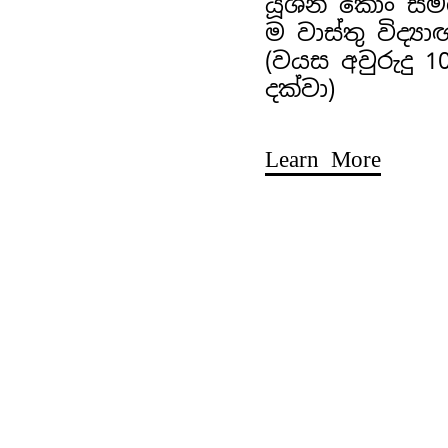
යූශීන් කොං ස
ම වාස්තු විද්‍ය
(වයස අවුරුදු 1
දක්වා)
Learn More