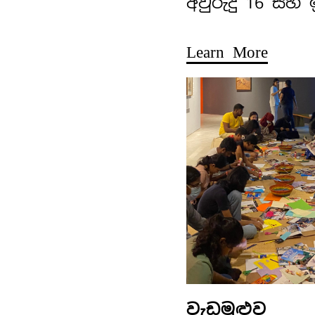
අවුරුදු 16 සහ
Learn More
වැඩමුළුව