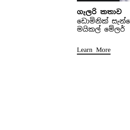
ගැලරි කතාව
ඩොමිනික් සැන
මයිකල් මේලර්
Learn More