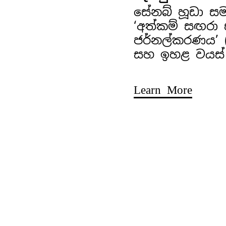
සේනබ් හූඩා ස
‘අත්කම් සඟරා
ජර්නල්කරණය’ (අ
සහ ඉහළ වයස්
Learn More