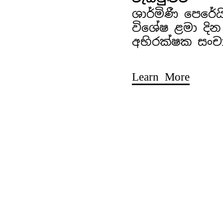
ශාර්මිණී පෙරේ
විශේෂ ළමා දින
අභිරක්ෂක සංච
Learn More