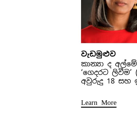
වැඩමුළුව
කාන්‍යා ද අල්
‘ගෙදරට ලිවීම’
අවුරුදු 18 සහ
Learn More