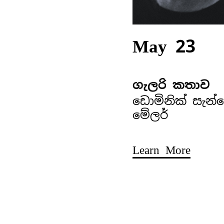
May 23
ගැලරි කතාව
ඩොමිනික් සැන්
මේලර්
Learn More