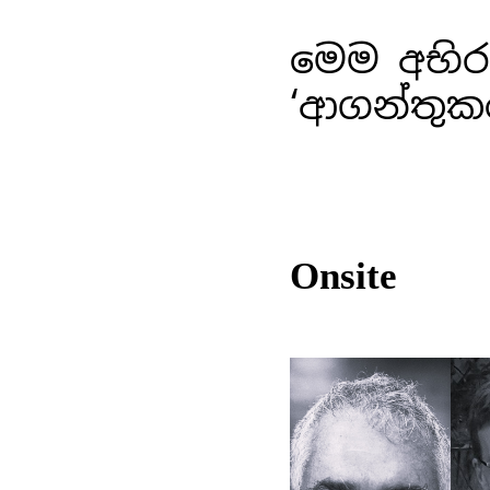
මෙම අභිර
‘ආගන්තුක
Onsite