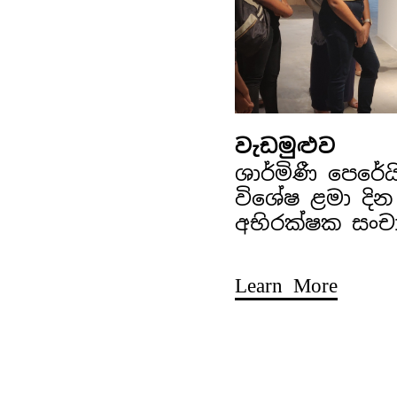
වැඩමුළුව
ශාර්මිණී පෙරේ
විශේෂ ළමා දින
අභිරක්ෂක සංච
Learn More