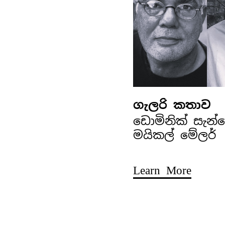
ගැලරි කතාව
ඩොමිනික් සැන
මයිකල් මේලර්
Learn More