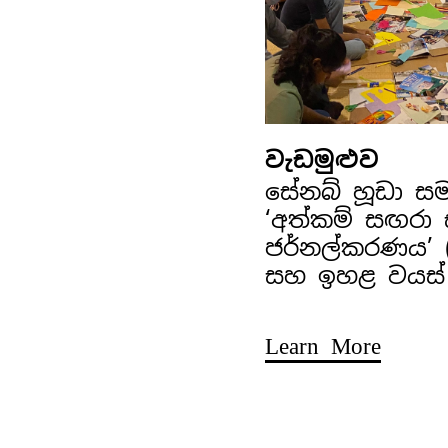
වැඩමුළුව
සේනබ් හූඩා ස
‘අත්කම් සඟරා
ජර්නල්කරණය’ (අ
සහ ඉහළ වයස්
Learn More