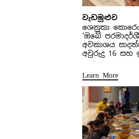
වැඩමුළුව
ශෙනුකා කොරෙ
‘ඔබේ පරමාදර්ශ
අවකාශය සාදන්
අවුරුදු 16 සහ
Learn More