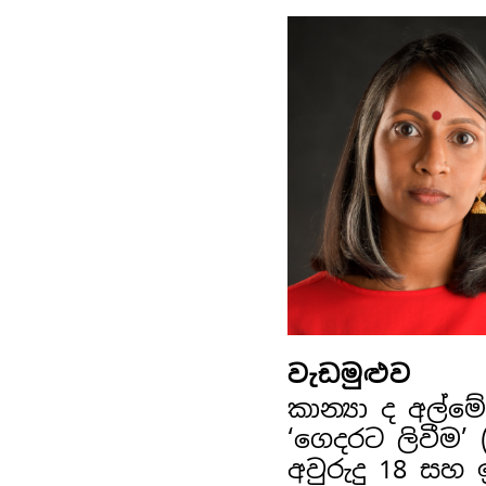
වැඩමුළුව
කාන්‍යා ද අල්
‘ගෙදරට ලිවීම’
අවුරුදු 18 සහ