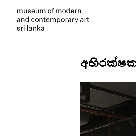
අභිරක්ෂ