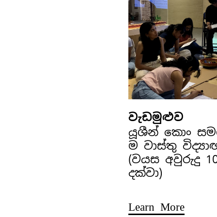
වැඩමුළුව
යූශීන් කොං ස
ම වාස්තු විද්‍ය
(වයස අවුරුදු 1
දක්වා)
Learn More