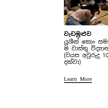
වැඩමුළුව
යූශීන් කොං ස
ම වාස්තු විද්‍ය
(වයස අවුරුදු 1
දක්වා)
Learn More