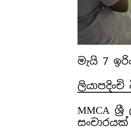
මැයි 7 ඉරි
ලියාපදිංචි
MMCA ශ්‍ර
සංචාරයක්