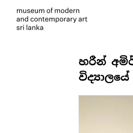
හරීන් අම
විද්‍යාල