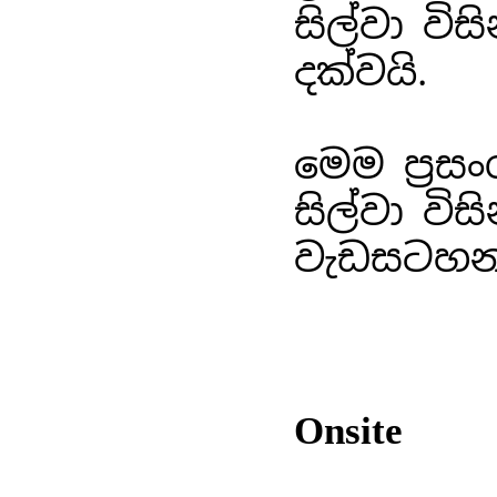
සිල්වා විස
දක්වයි.
මෙම ප්‍රස
සිල්වා වි
වැඩසටහන
Onsite