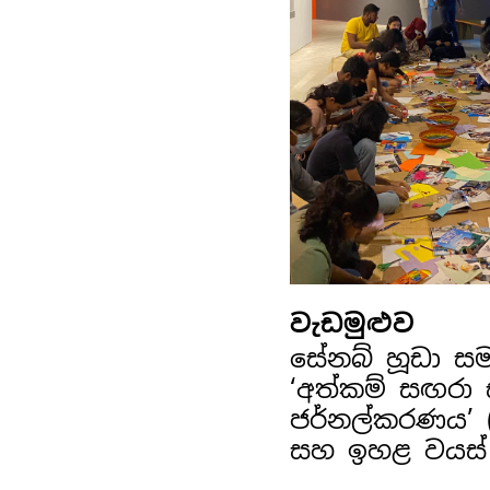
වැඩමුළුව
සේනබ් හූඩා ස
‘අත්කම් සඟරා
ජර්නල්කරණය’ (අ
සහ ඉහළ වයස්