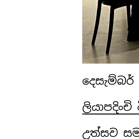
දෙසැම්බර් 
ලියාපදිංචි
උත්සව සමය