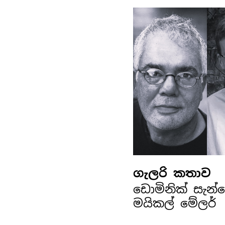
ගැලරි කතාව
ඩොමිනික් සැන
මයිකල් මේලර්