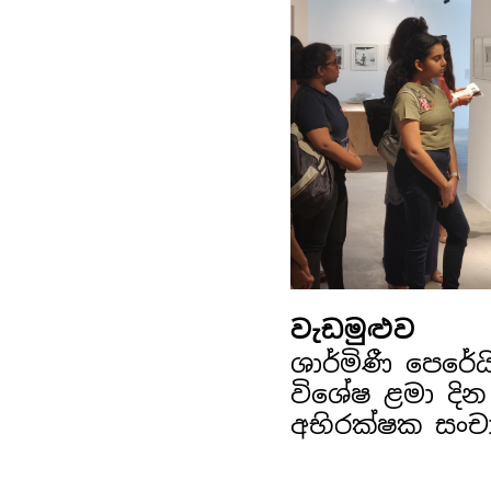
වැඩමුළුව
ශාර්මිණී පෙරේ
විශේෂ ළමා දින
අභිරක්ෂක සංච