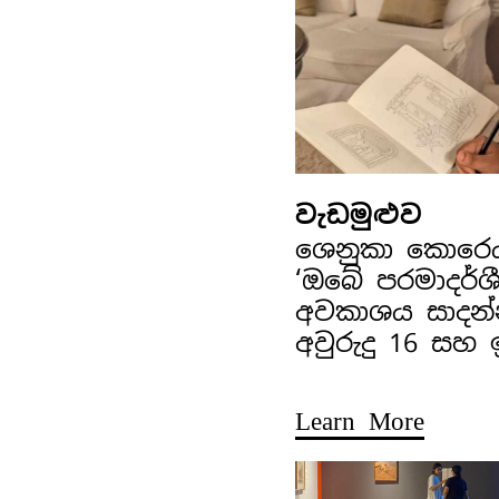
වැඩමුළුව
ශෙනුකා කොරෙ
‘ඔබේ පරමාදර්ශ
අවකාශය සාදන්
අවුරුදු 16 සහ
Learn More