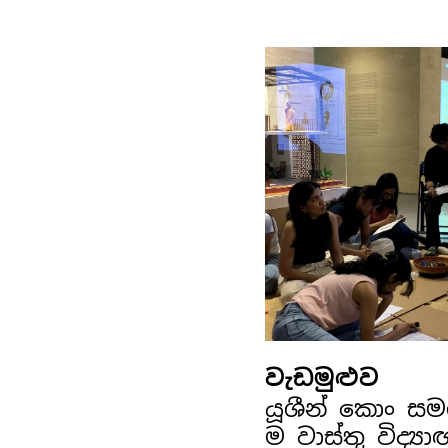
වැඩමුළුව
යූශීන් කොං ස
ම වාස්තු විද්‍ය