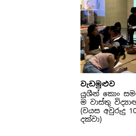
වැඩමුළුව
යූශීන් කොං ස
ම වාස්තු විද්‍ය
(වයස අවුරුදු 1
දක්වා)