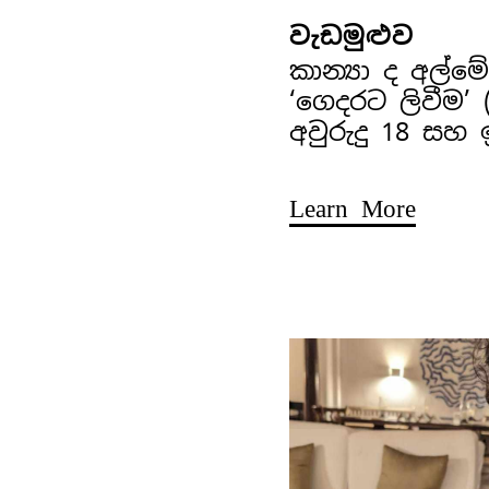
වැඩමුළුව
කාන්‍යා ද අල්
‘ගෙදරට ලිවීම’
අවුරුදු 18 සහ
Learn More