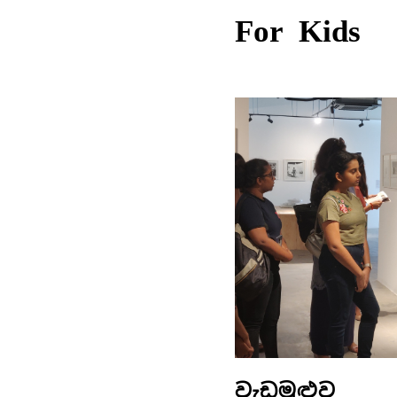
For Kids
වැඩමුළුව