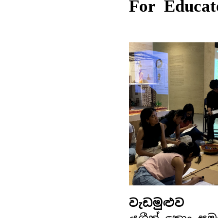
For Educat
වැඩමුළුව