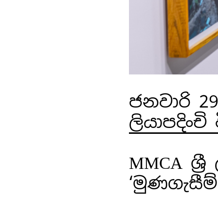
ජනවාරි 2
ලියාපදිංචි
MMCA ශ්‍ර
‘මුණගැසී