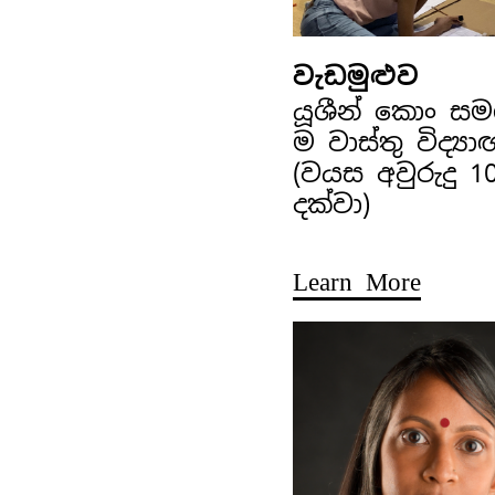
වැඩමුළුව
යූශීන් කොං ස
ම වාස්තු විද්‍ය
(වයස අවුරුදු 1
දක්වා)
Learn More