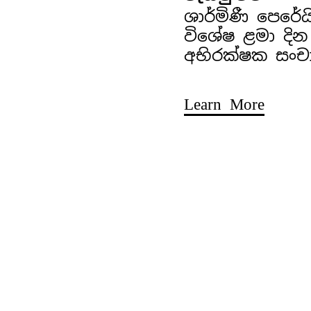
ශාර්මිණී පෙරේ
විශේෂ ළමා දින
අභිරක්ෂක සංච
Learn More