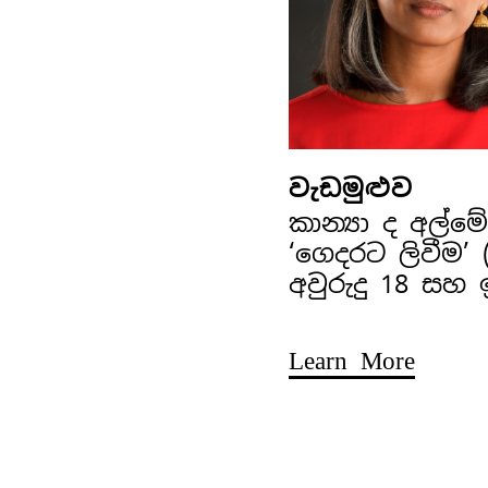
වැඩමුළුව
කාන්‍යා ද අල්
‘ගෙදරට ලිවීම’
අවුරුදු 18 සහ
Learn More