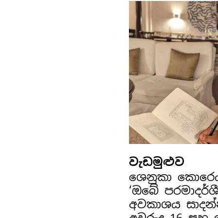
වැඩමුළුව
ශෙනුකා කොරෙ
‘ඔබේ පරමාදර්ශ
අවකාශය සාදන්
අවුරුදු 16 සහ