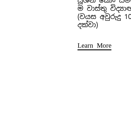
යූශීන් කොං ස
ම වාස්තු විද්‍ය
(වයස අවුරුදු 1
දක්වා)
Learn More