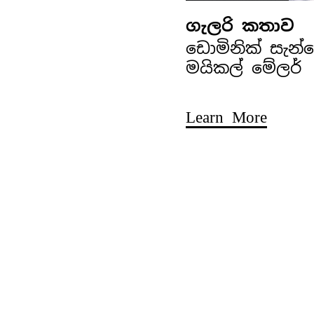
ගැලරි කතාව
ඩොමිනික් සැන
මයිකල් මේලර්
Learn More