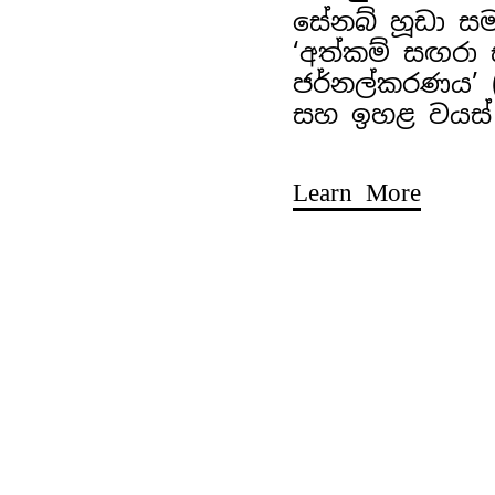
සේනබ් හූඩා ස
‘අත්කම් සඟරා
ජර්නල්කරණය’ (අ
සහ ඉහළ වයස්
Learn More