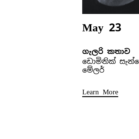
May 23
ගැලරි කතාව
ඩොමිනික් සැන්
මේලර්
Learn More