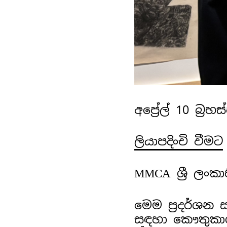
අප්‍රේල් 10 බ්‍රහ
ලියාපදිංචි වීමට
MMCA ශ්‍රී ලං
මෙම ප්‍රදර්ශන
සඳහා කෞතුකා