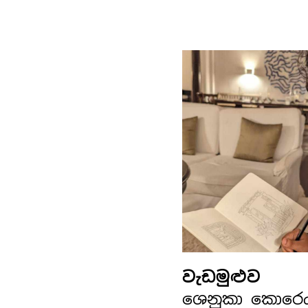
වැඩමුළුව
ශෙනුකා කොරෙ