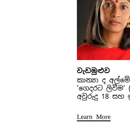
වැඩමුළුව
කාන්‍යා ද අල්
‘ගෙදරට ලිවීම’
අවුරුදු 18 සහ
Learn More