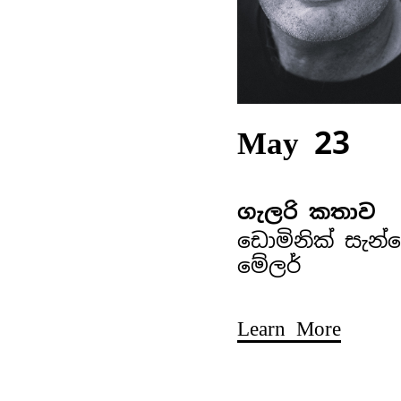
May 23
ගැලරි කතාව
ඩොමිනික් සැන්
මේලර්
Learn More