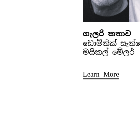
ගැලරි කතාව
ඩොමිනික් සැන
මයිකල් මේලර්
Learn More