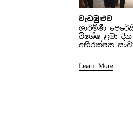
වැඩමුළුව
ශාර්මිණී පෙරේ
විශේෂ ළමා දින
අභිරක්ෂක සංච
Learn More