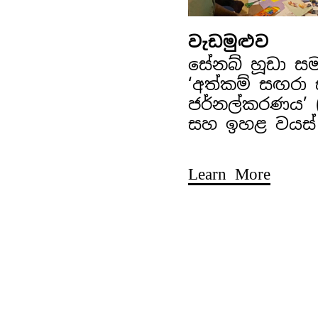
වැඩමුළුව
සේනබ් හූඩා ස
‘අත්කම් සඟරා
ජර්නල්කරණය’ (අ
සහ ඉහළ වයස්
Learn More