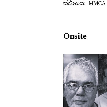
ස්ථානය: MMCA ශ
Onsite