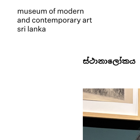
ස්ථානාලෝකය