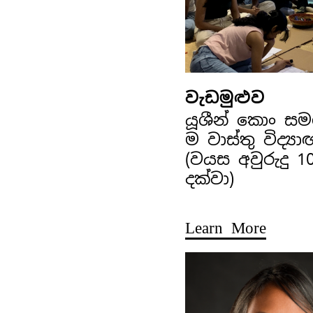
වැඩමුළුව
යූශීන් කොං ස
ම වාස්තු විද්‍ය
(වයස අවුරුදු 1
දක්වා)
Learn More