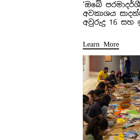
‘ඔබේ පරමාදර්ශ
අවකාශය සාදන්
අවුරුදු 16 සහ
Learn More