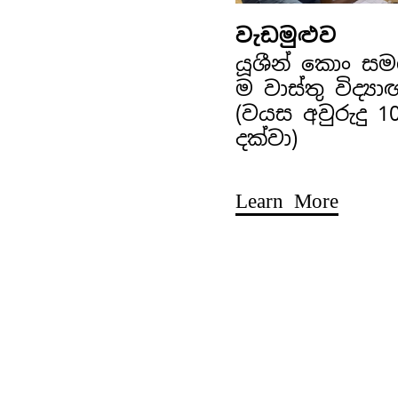
වැඩමුළුව
යූශීන් කොං ස
ම වාස්තු විද්‍ය
(වයස අවුරුදු 1
දක්වා)
Learn More