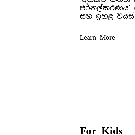
ජර්නල්කරණය’ (අ
සහ ඉහළ වයස්
Learn More
For Kids