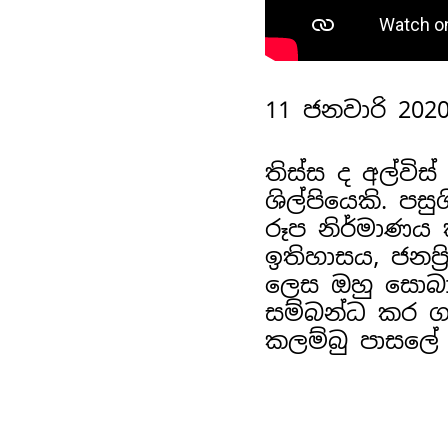
11 ජනවාරි 2020
තිස්ස ද අල්වි
ශිල්පියෙකි. ප
රූප නිර්මාණය
ඉතිහාසය, ජනප්
ලෙස ඔහු සොබා
සම්බන්ධ කර ගනි
කලම්බු පාසලේ 