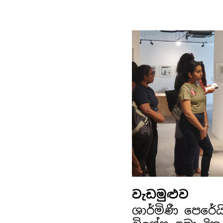
වැඩමුළුව
ශාර්මිණී පෙරේ