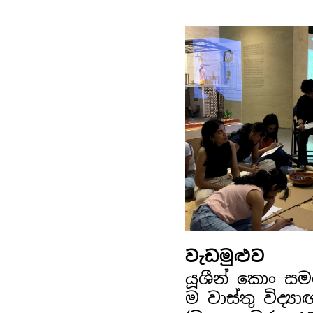
වැඩමුළුව
යූශීන් කොං ස
ම වාස්තු විද්‍ය