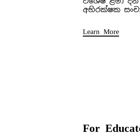
විශේෂ ළමා දින
අභිරක්ෂක සංච
Learn More
For Educat