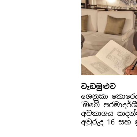
වැඩමුළුව
ශෙනුකා කොරෙ
‘ඔබේ පරමාදර්ශ
අවකාශය සාදන්
අවුරුදු 16 සහ