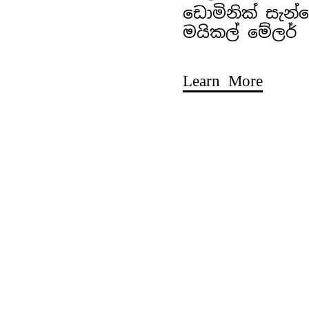
ඩොමිනික් සැන
මයිකල් මේලර්
Learn More