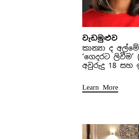
වැඩමුළුව
කාන්‍යා ද අල්
‘ගෙදරට ලිවීම’
අවුරුදු 18 සහ
Learn More