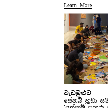
Learn More
වැඩමුළුව
සේනබ් හූඩා ස
‘අත්කම් සඟරා