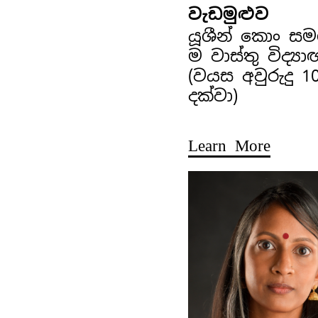
වැඩමුළුව
යූශීන් කොං ස
ම වාස්තු විද්‍ය
(වයස අවුරුදු 1
දක්වා)
Learn More