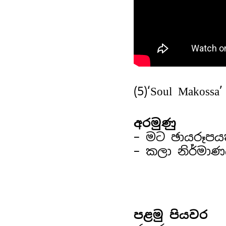
(5)
‘Soul Makos
අරමුණු
– මට ඡායරූපයක
– කලා නිර්මාණ
පළමු පියවර