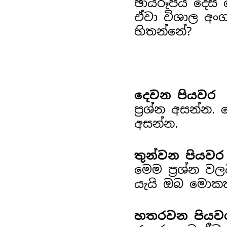
ඡායරූපය දෙස 
ඒවා විශාල අං
හිතන්නේ?
දෙවන පියවර
ප්‍රශ්න අසන්න.
අසන්න.
තුන්වන පියවර
මෙම ප්‍රශ්න වල
යැයි ඔබ මොකක් 
හතරවන පියව