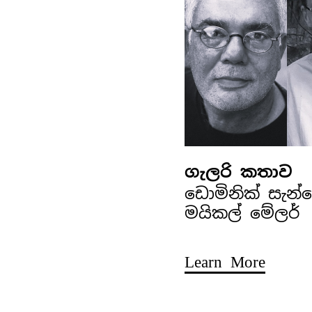
ගැලරි කතාව
ඩොමිනික් සැන
මයිකල් මේලර්
Learn More