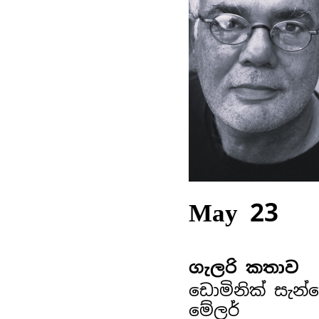
May 23
ගැලරි කතාව
ඩොමිනික් සැන්
මේලර්