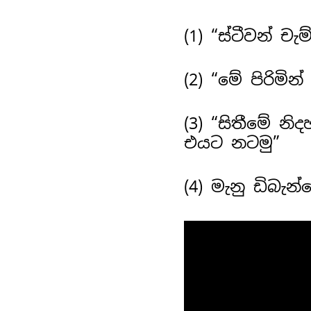
(1)
“ස්ටීවන් චැම
(2) “මේ පිරිමි
(3) “සිතීමේ න
එයට නටමු”
(4) මැනු ඩිබැන