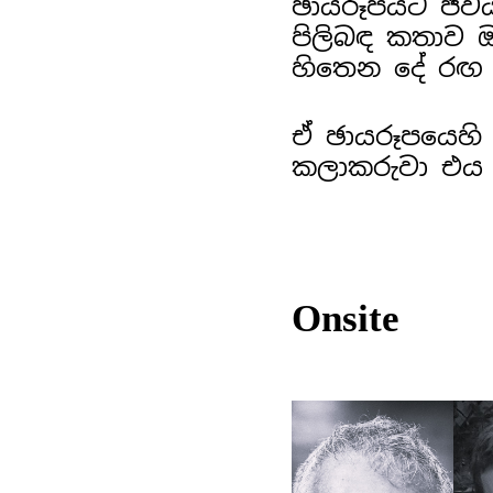
ඡායරූපයට ජීව
පිලිබඳ කතාව ඔ
හිතෙන දේ රඟ 
ඒ ඡායරූපයෙහි
කලාකරුවා එය 
Onsite