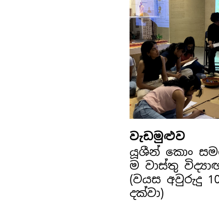
වැඩමුළුව
යූශීන් කොං ස
ම වාස්තු විද්‍ය
(වයස අවුරුදු 1
දක්වා)