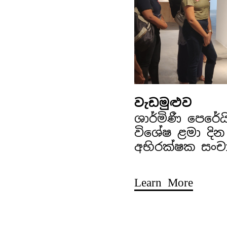
වැඩමුළුව
ශාර්මිණී පෙරේ
විශේෂ ළමා දින
අභිරක්ෂක සංච
Learn More