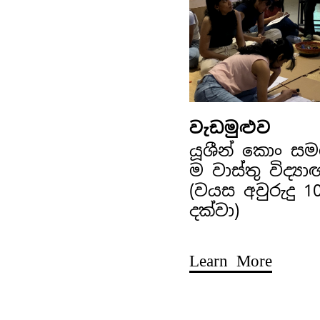
වැඩමුළුව
යූශීන් කොං ස
ම වාස්තු විද්‍ය
(වයස අවුරුදු 1
දක්වා)
Learn More