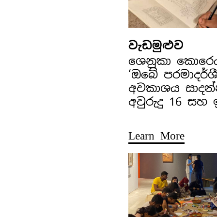
වැඩමුළුව
ශෙනුකා කොරෙ
‘ඔබේ පරමාදර්ශ
අවකාශය සාදන්
අවුරුදු 16 සහ
Learn More