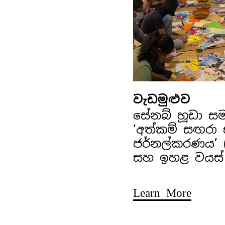
වැඩමුළුව
සේනබ් හූඩා ස
‘අත්කම් සඟරා
ජර්නල්කරණය’ (අ
සහ ඉහළ වයස්
Learn More