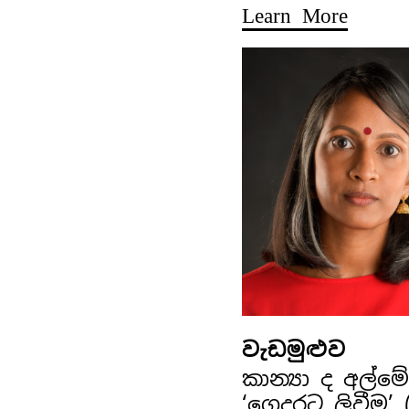
Learn More
වැඩමුළුව
කාන්‍යා ද අල්
‘ගෙදරට ලිවීම’