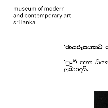
‘ඡායරූපයකට 
‘පුංචි කතා සිය
ලබාදෙයි.