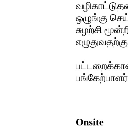
வழிகாட்டுத
ஒழுங்கு செய
சுழற்சி மூ
எழுதுவதற்கு
பட்டறைக்கான
பங்கேற்பாளர
Onsite