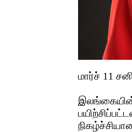
மார்ச் 11 ச
இலங்கையின் 
பயிற்சிப்பட
நிகழ்ச்சியா