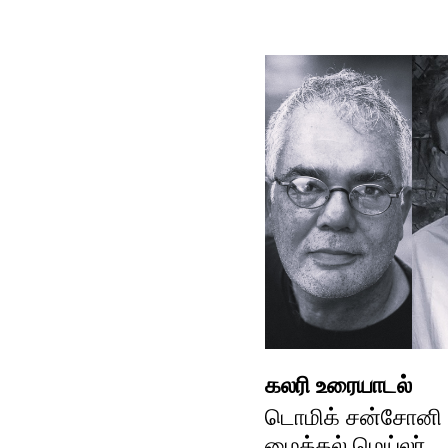
கலரி உரையாடல்
டொமிக் சன்சோனி ம
மைக்கல் மெய்லர்