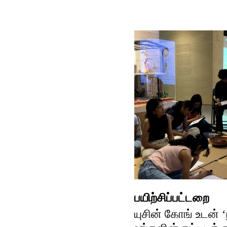
பயிற்சிப்பட்டறை
யுசின் கோங் உடன் 