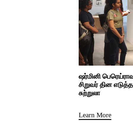
ஷர்மினி பெரெய்ராவு
சிறுவர் தின எடுத்த
சுற்றுலா
Learn More