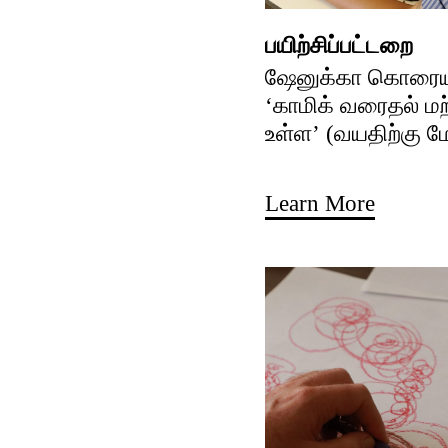
பயிற்சிப்பட்டறை
ஷேனுக்கா கொரைய
‘காமிக் வரைதல் ம
உள்ள’ (வயதிற்கு மே
Learn More