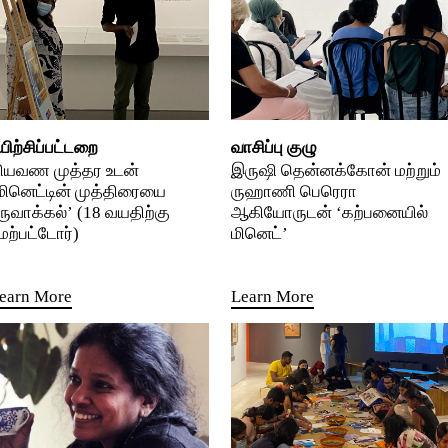
யிற்சிப்பட்டறை
வாசிப்பு குழு
ியவண முத்தர உடன்
இருஷி தென்னக்கோன் மற்றும்
மினெட்டின் முத்திரையை
ருஹாணி பெரெரா
ருவாக்கல்’ (18 வயதிற்கு
ஆகியோருடன் ‘கற்பனையில்
ேற்பட்டோர்)
மினெட்’
earn More
Learn More