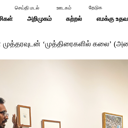
செய்தி மடல்
ஊடகம்
சிகள்
அறிமுகம்
கற்றல்
எமக்கு உதவ
முத்தரவுடன் ‘முத்திரைகளில் கலை’ (அன