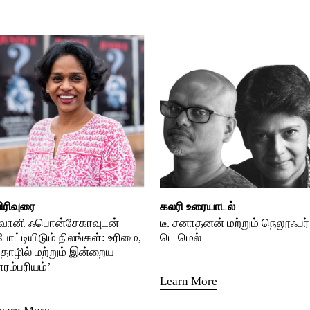
ிரிவுரை
கலரி உரையாடல்
வானி ஃபொன்சேகாவுடன்
டீ. சனாதனன் மற்றும் நெலூஃபர்
போட்டியிடும் நிலங்கள்: உரிமை,
டெ மெல்
ொழில் மற்றும் இன்றைய
ாரம்பரியம்’
Learn More
earn More