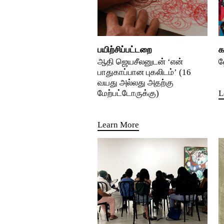
பயிற்சிப்பட்டறை
க
ஆதி ஜெயசீலனுடன் ‘என்
ஹ
பாதுகாப்பான புகலிடம்’ (16
வயது அல்லது அதற்கு
மேற்பட்டோருக்கு)
L
Learn More