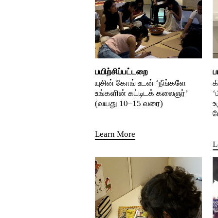
பயிற்சிப்பட்டறை
ப
யுசின் கோங் உடன் ‘நீங்களே
க
உங்களின் கட்டிடக் கலைஞர்’
‘
(வயது 10–15 வரை)
உ
ம
Learn More
L