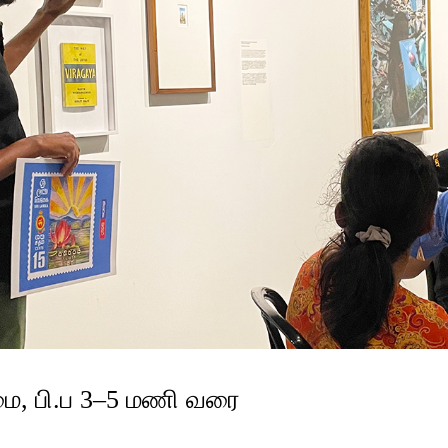
மை, பி.ப 3–5 மணி வரை