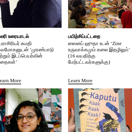
லரி உரையாடல்
பயிற்சிப்பட்டறை
ேராசிரியர் சுமதி
ஸைனப் ஹுதா உடன் ‘Zine
ிவமோகனுடன் ‘முரண்பாடு
உருவாக்கமும் கலை இதழிலும்’
ற்றும் இடப்பெயர்வின்
(16 வயதிற்கு
தைகள்’
மேற்பட்டவர்களுக்கு)
earn More
Learn More