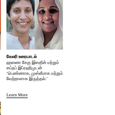
கேலரி உரையாடல்
ஹஸனா சேகு இஸதீன் மற்றும்
சய்நப் இப்ரஹிமுடன்
‘பெண்ணாக, முஸ்லீமாக மற்றும்
வேற்றாளாக இருத்தல்.’
Learn More