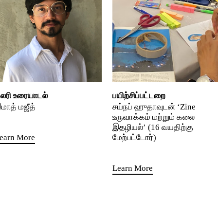
லரி உரையாடல்
பயிற்சிப்பட்டறை
மாத் மஜீத்
சய்நப் ஹுதாவுடன் ‘Zine
உருவாக்கம் மற்றும் கலை
இதழியல்’ (16 வயதிற்கு
earn More
மேற்பட்டோர்)
Learn More