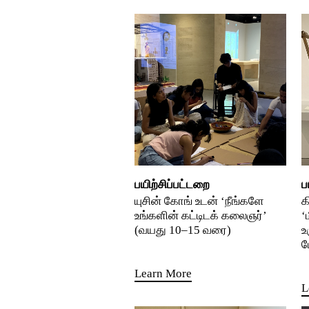
பயிற்சிப்பட்டறை
ப
யுசின் கோங் உடன் ‘நீங்களே
க
உங்களின் கட்டிடக் கலைஞர்’
‘
(வயது 10–15 வரை)
உ
ம
Learn More
L