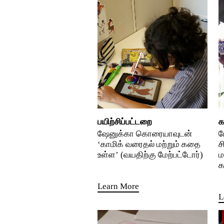
பயிற்சிப்பட்டறை
க
ஷேனுக்கா கொரையாவுடன்
ப
‘காமிக் வரைதல் மற்றும் கதை
ச
உள்ள’ (வயதிற்கு மேற்பட்டோர்)
ம
க
Learn More
L