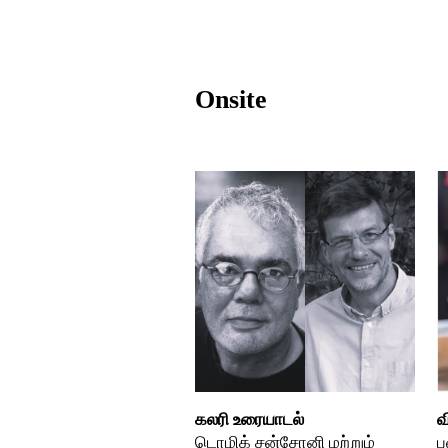
Onsite
கலரி உரையாடல்
வ
டொமிக் சன்சோனி மற்றும்
ப