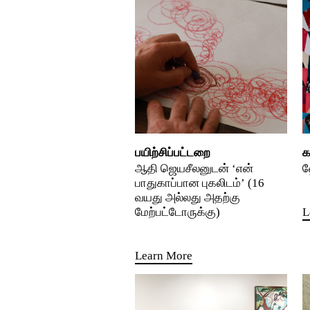
பயிற்சிப்பட்டறை
க
ஆதி ஜெயசீலனுடன் ‘என்
ஹ
பாதுகாப்பான புகலிடம்’ (16
வயது அல்லது அதற்கு
மேற்பட்டோருக்கு)
L
Learn More