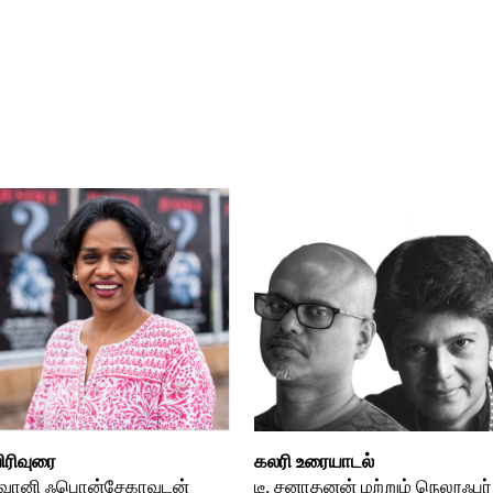
ிரிவுரை
கலரி உரையாடல்
வானி ஃபொன்சேகாவுடன்
டீ. சனாதனன் மற்றும் நெலூஃபர்