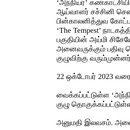
‘அந்நியர்’ கண்காட்சியி
ஆய்வாளர் சச்சினி செ
பின்காலனித்துவ கோட்ப
‘The Tempest’ நாடகத்தின
பகுதியின் அய்மி சிசேய
அனைவருக்கும் பதிவு செய
குழுவிற்கு வரும்முன்னர்
22 ஒக்டோபர் 2023 வரை
வைக்கப்பட்டுள்ள ‘அந்ந
குழு தொகுக்கப்பட்டுள்
அனுமதி இலவசம். அனைத