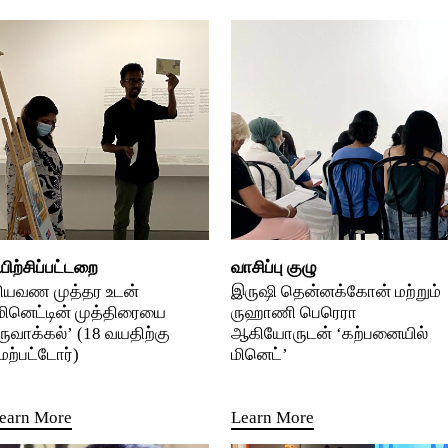
யிற்சிப்பட்டறை
வாசிப்பு குழு
ியவண முத்தர உடன்
இருஷி தென்னக்கோன் மற்றும்
மினெட்டின் முத்திரையை
ருஹாணி பெரெரா
ருவாக்கல்’ (18 வயதிற்கு
ஆகியோருடன் ‘கற்பனையில்
ேற்பட்டோர்)
மினெட்’
earn More
Learn More