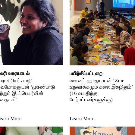
லரி உரையாடல்
பயிற்சிப்பட்டறை
ேராசிரியர் சுமதி
ஸைனப் ஹுதா உடன் ‘Zine
ிவமோகனுடன் ‘முரண்பாடு
உருவாக்கமும் கலை இதழிலும்’
ற்றும் இடப்பெயர்வின்
(16 வயதிற்கு
தைகள்’
மேற்பட்டவர்களுக்கு)
earn More
Learn More