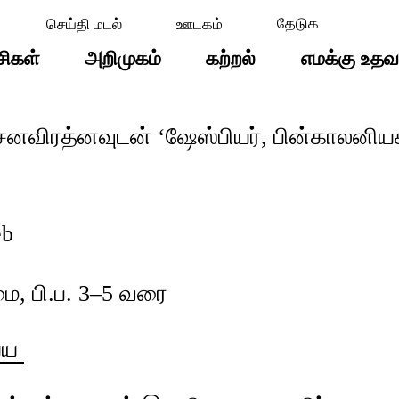
செய்தி மடல்
ஊடகம்
சிகள்
அறிமுகம்
கற்றல்
எமக்கு உதவ
னவிரத்னவுடன் ‘ஷேஸ்பியர், பின்காலனியக்
ை, பி.ப. 3–5 வரை
ய்ய