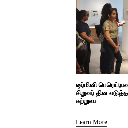
ஷர்மினி பெரெய்ராவு
சிறுவர் தின எடுத்த
சுற்றுலா
Learn More