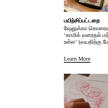
பயிற்சிப்பட்டறை
ஷேனுக்கா கொரைய
‘காமிக் வரைதல் ம
உள்ள’ (வயதிற்கு மே
Learn More