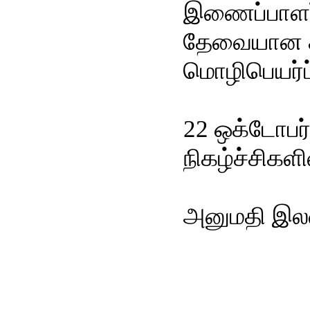
இணைப்பாளர் 
தேவையான கற
மொழிபெயர்ப
22 ஒக்டோபர்
நிகழ்ச்சிகள
அனுமதி இலவ