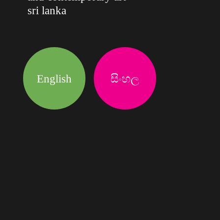
sri lanka
English
සිංහල