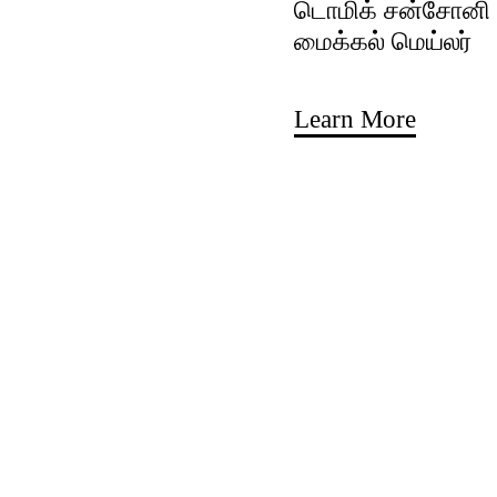
டொமிக் சன்சோனி ம
மைக்கல் மெய்லர்
Learn More