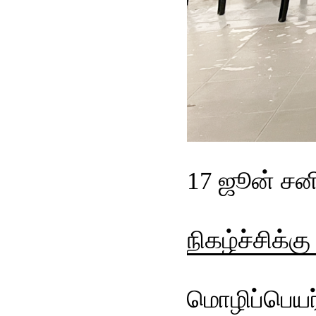
17 ஜூன்
சன
நிகழ்ச்சிக்க
மொழிப்பெயர்