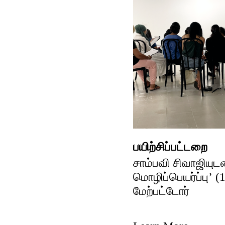
பயிற்சிப்பட்டறை
சாம்பவி சிவாஜியுட
மொழிப்பெயர்ப்பு’ (
மேற்பட்டோர்