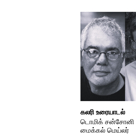
கலரி உரையாடல்
டொமிக் சன்சோனி ம
மைக்கல் மெய்லர்