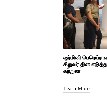
ஷர்மினி பெரெய்ராவு
சிறுவர் தின எடுத்த
சுற்றுலா
Learn More