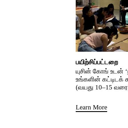
பயிற்சிப்பட்டறை
யுசின் கோங் உடன் 
உங்களின் கட்டிடக்
(வயது 10–15 வரை
Learn More