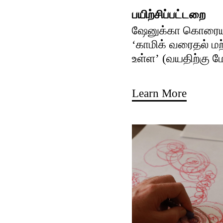
பயிற்சிப்பட்டறை
ஷேனுக்கா கொரைய
‘காமிக் வரைதல் ம
உள்ள’ (வயதிற்கு மே
Learn More