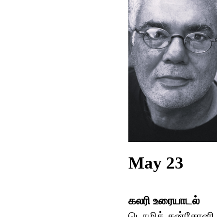
May 23
கலரி உரையாடல்
டொமிக் சன்சோனி ம