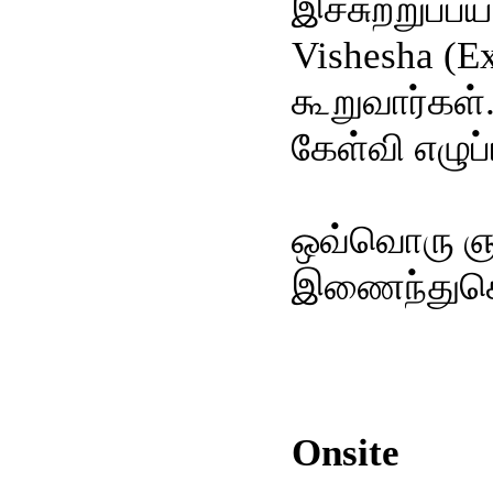
இச்சுற்றுப்
Vishesha (E
கூறுவார்கள்.
கேள்வி எழுப
ஒவ்வொரு ஞாய
இணைந்துகொ
Onsite