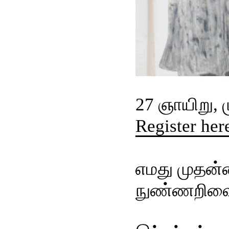
27 ஞாயிறு, ம
Register her
எமது முதன்
நுண்ணறிவை 