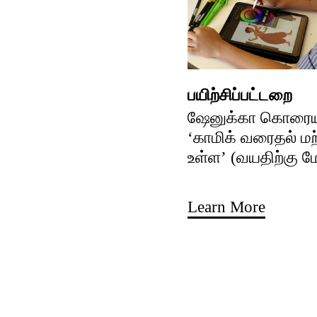
பயிற்சிப்பட்டறை
ஷேனுக்கா கொரைய
‘காமிக் வரைதல் ம
உள்ள’ (வயதிற்கு மே
Learn More