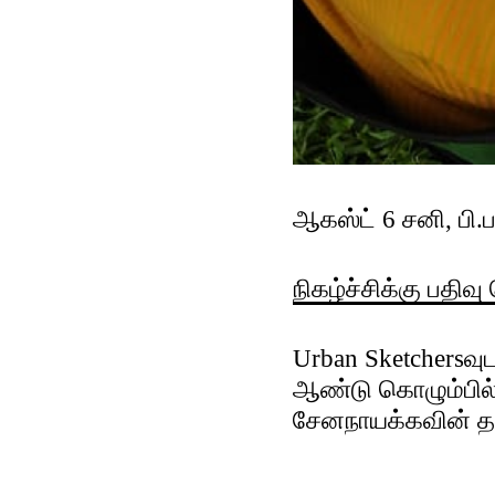
ஆகஸ்ட் 6 சனி, பி
நிகழ்ச்சிக்கு பதிவு
Urban Sketchersவு
ஆண்டு கொழும்பில
சேனநாயக்கவின் தலை