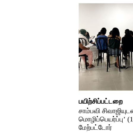
பயிற்சிப்பட்டறை
சாம்பவி சிவாஜியுட
மொழிப்பெயர்ப்பு’ (
மேற்பட்டோர்