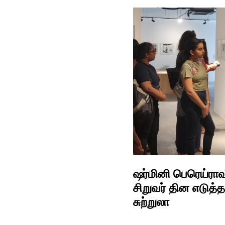
ஷர்மினி பெரெய்ராவு
சிறுவர் தின எடுத்த
சுற்றுலா