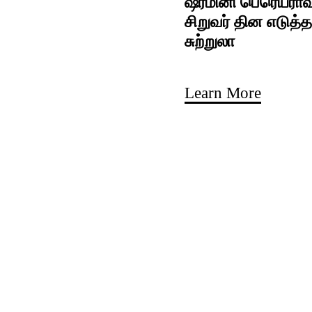
ஷர்மினி பெரெய்ராவு
சிறுவர் தின எடுத்த
சுற்றுலா
Learn More