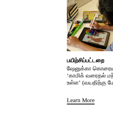
பயிற்சிப்பட்டறை
ஷேனுக்கா கொரைய
‘காமிக் வரைதல் ம
உள்ள’ (வயதிற்கு மே
Learn More