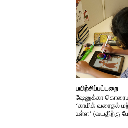
பயிற்சிப்பட்டறை
ஷேனுக்கா கொரைய
‘காமிக் வரைதல் ம
உள்ள’ (வயதிற்கு மே