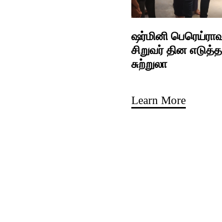
ஷர்மினி பெரெய்ராவு
சிறுவர் தின எடுத்த
சுற்றுலா
Learn More