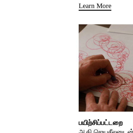
Learn More
பயிற்சிப்பட்டறை
ஆதி ஜெயசீலனுடன்