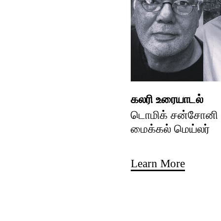
கலரி உரையாடல்
டொமிக் சன்சோனி ம
மைக்கல் மெய்லர்
Learn More