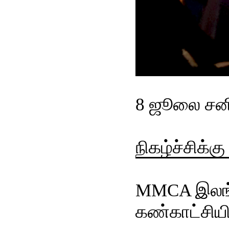
8 ஜூலை சனி
நிகழ்ச்சிக்க
MMCA
இலங
கண்காட்சியி