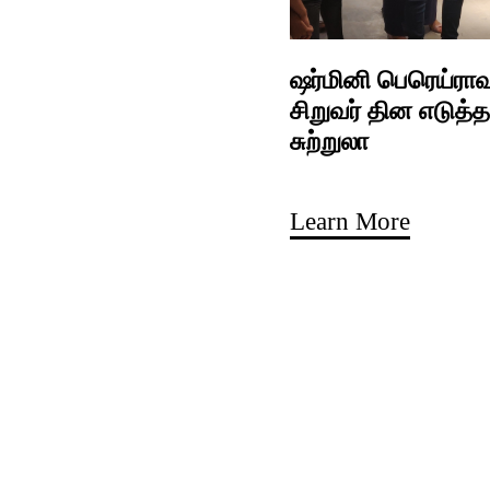
ஷர்மினி பெரெய்ராவு
சிறுவர் தின எடுத்த
சுற்றுலா
Learn More