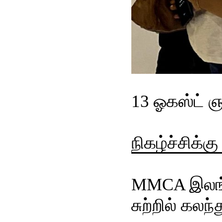
13 ஓகஸ்ட் ஞ
நிகழ்ச்சிக்க
MMCA இலங்
சுற்றில் கல