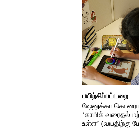
பயிற்சிப்பட்டறை
ஷேனுக்கா கொரைய
‘காமிக் வரைதல் ம
உள்ள’ (வயதிற்கு மே