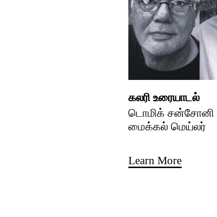
கலரி உரையாடல்
டொமிக் சன்சோனி ம
மைக்கல் மெய்லர்
Learn More