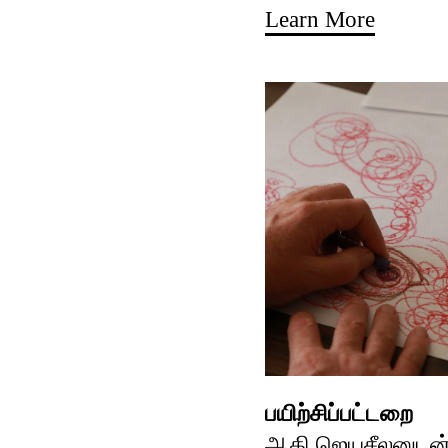
Learn More
பயிற்சிப்பட்டறை
ஆதி ஜெயசீலனுடன்