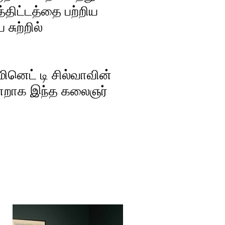
த்திட்டத்தை பற்றிய
 சுற்றில்
ினெட் டி சில்வாவின்
 ஒன்றாக இந்த கலைஞர்