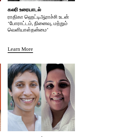
கலரி உரையாடல்
ராதிகா ஹெட்டிஆராச்சி உடன்
‘போராட்டம், நினைவு, மற்றும்
வெளியாள்தன்மை’
Learn More