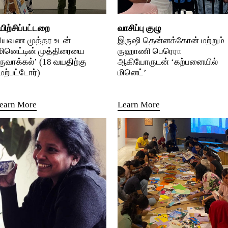
யிற்சிப்பட்டறை
வாசிப்பு குழு
ியவண முத்தர உடன்
இருஷி தென்னக்கோன் மற்றும்
மினெட்டின் முத்திரையை
ருஹாணி பெரெரா
ருவாக்கல்’ (18 வயதிற்கு
ஆகியோருடன் ‘கற்பனையில்
ேற்பட்டோர்)
மினெட்’
earn More
Learn More