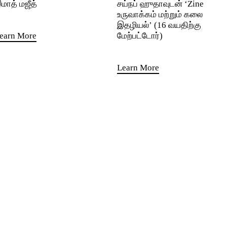
மாத் மஜீத்
சய்நப் ஹுதாவுடன் ‘Zine
உருவாக்கம் மற்றும் கலை
இதழியல்’ (16 வயதிற்கு
earn More
மேற்பட்டோர்)
Learn More