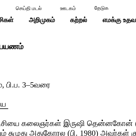
செய்தி மடல்
ஊடகம்
சிகள்
அறிமுகம்
கற்றல்
எமக்கு உதவ
ப்பயணம்
, பி.ப. 3–5வரை
ய்ய
ட்சியை கலைஞர்கள் இருஷி தென்னகோன் (ப
ும் சுமுது அதுகோரல (பி. 1980) அவர்கள் கு