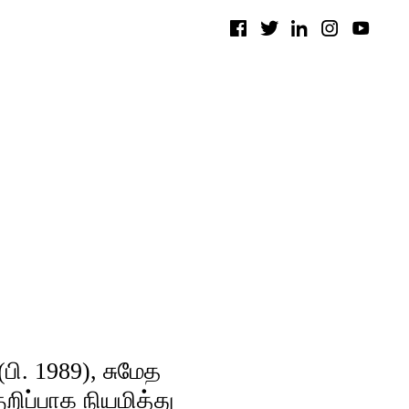
ி. 1989), சுமேத
றிப்பாக நியமித்து