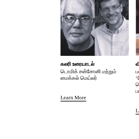
கலரி உரையாடல்
வ
டொமிக் சன்சோனி மற்றும்
ப
மைக்கல் மெய்லர்
‘
த
ப
Learn More
L