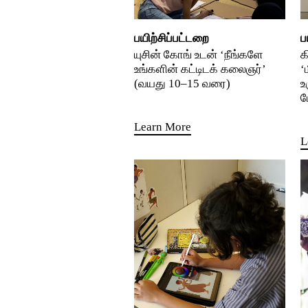
பயிற்சிப்பட்டறை
ப
யுசின் கோங் உடன் ‘நீங்களே
க
உங்களின் கட்டிடக் கலைஞர்’
‘
(வயது 10–15 வரை)
உ
ம
Learn More
L