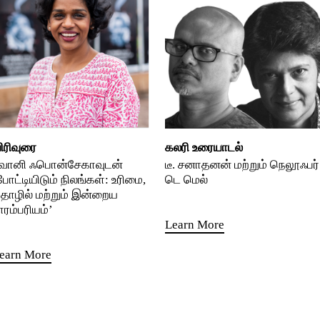
ிரிவுரை
கலரி உரையாடல்
வானி ஃபொன்சேகாவுடன்
டீ. சனாதனன் மற்றும் நெலூஃபர்
போட்டியிடும் நிலங்கள்: உரிமை,
டெ மெல்
ொழில் மற்றும் இன்றைய
ாரம்பரியம்’
Learn More
earn More