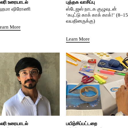
லரி உரையாடல்
புத்தக வாசிப்பு
ேமா ஷிரோணி
ஸ்டேஜஸ் நாடக குழுவுடன்
‘கபுட்டு காக் காக் காக்!’ (8–15
வயதினருக்கு)
earn More
Learn More
லரி உரையாடல்
பயிற்சிப்பட்டறை