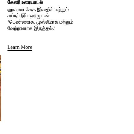
கேலரி உரையாடல்
ஹஸனா சேகு இஸதீன் மற்றும்
சய்நப் இப்ரஹிமுடன்
‘பெண்ணாக, முஸ்லீமாக மற்றும்
வேற்றாளாக இருத்தல்.’
Learn More