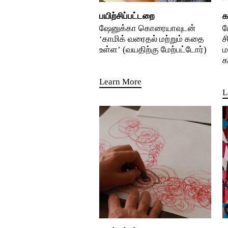
பயிற்சிப்பட்டறை
க
ஷேனுக்கா கொரையாவுடன்
ப
‘காமிக் வரைதல் மற்றும் கதை
ச
உள்ள’ (வயதிற்கு மேற்பட்டோர்)
ம
க
Learn More
L