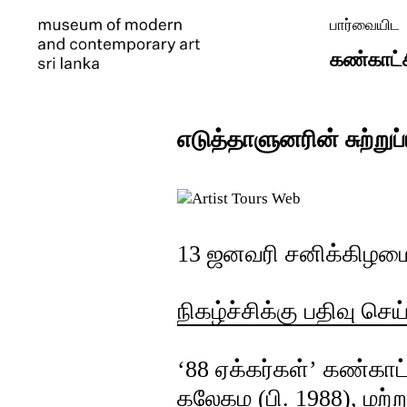
பார்வையிட
கண்காட்
எடுத்தாளுனரின் சுற்று
13 ஜனவரி சனிக்கிழமை
நிகழ்ச்சிக்கு பதிவு செ
‘88 ஏக்கர்கள்’ கண்கா
கலேகம (பி. 1988), மற்ற