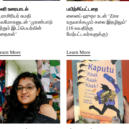
லரி உரையாடல்
பயிற்சிப்பட்டறை
ேராசிரியர் சுமதி
ஸைனப் ஹுதா உடன் ‘Zine
ிவமோகனுடன் ‘முரண்பாடு
உருவாக்கமும் கலை இதழிலும்’
ற்றும் இடப்பெயர்வின்
(16 வயதிற்கு
தைகள்’
மேற்பட்டவர்களுக்கு)
earn More
Learn More