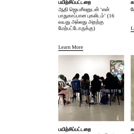
பயிற்சிப்பட்டறை
க
ஆதி ஜெயசீலனுடன் ‘என்
ஹ
பாதுகாப்பான புகலிடம்’ (16
வயது அல்லது அதற்கு
மேற்பட்டோருக்கு)
L
Learn More
பயிற்சிப்பட்டறை
க