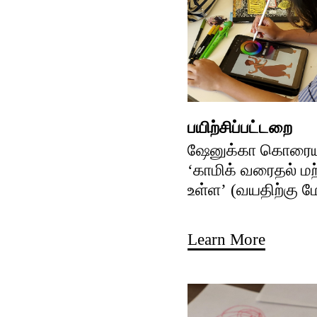
பயிற்சிப்பட்டறை
ஷேனுக்கா கொரைய
‘காமிக் வரைதல் ம
உள்ள’ (வயதிற்கு மே
Learn More