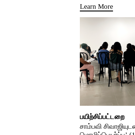
Learn More
பயிற்சிப்பட்டறை
சாம்பவி சிவாஜியுட
மொழிப்பெயர்ப்பு’ (