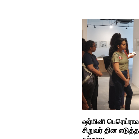
ஷர்மினி பெரெய்ராவு
சிறுவர் தின எடுத்த
சுற்றுலா