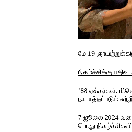
மே 19 ஞாயிற்றுக்க
நிகழ்ச்சிக்கு பதிவு
‘
88 ஏக்கர்கள்: மினெ
நாடாத்தப்படும் சுற
7 ஜூலை 2024 வரை ப
பொது நிகழ்ச்சிகளி