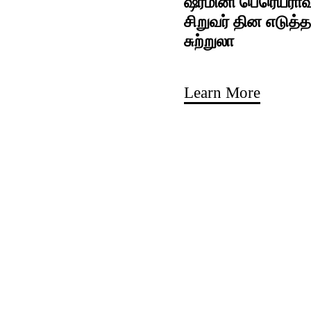
ஷர்மினி பெரெய்ராவு
சிறுவர் தின எடுத்த
சுற்றுலா
Learn More