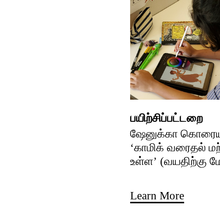
பயிற்சிப்பட்டறை
ஷேனுக்கா கொரைய
‘காமிக் வரைதல் ம
உள்ள’ (வயதிற்கு மே
Learn More