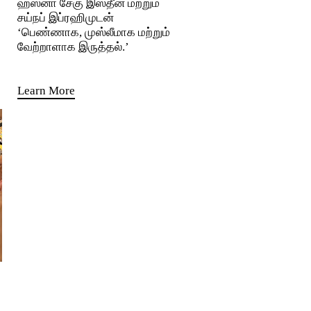
ஹஸனா சேகு இஸதீன் மற்றும்
சய்நப் இப்ரஹிமுடன்
‘பெண்ணாக, முஸ்லீமாக மற்றும்
வேற்றாளாக இருத்தல்.’
Learn More