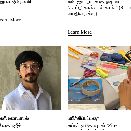
ேமா ஷிரோணி
ஸ்டேஜஸ் நாடக குழுவுடன்
‘கபுட்டு காக் காக் காக்!’ (8–15
வயதினருக்கு)
earn More
Learn More
லரி உரையாடல்
பயிற்சிப்பட்டறை
மாத் மஜீத்
சய்நப் ஹுதாவுடன் ‘Zine