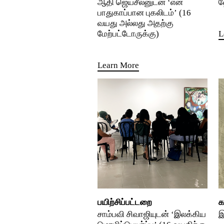
ஆதி ஜெயசீலனுடன் ‘என்
ஹ
பாதுகாப்பான புகலிடம்’ (16
வயது அல்லது அதற்கு
மேற்பட்டோருக்கு)
L
Learn More
பயிற்சிப்பட்டறை
க
சாம்பவி சிவாஜியுடன் ‘இலக்கிய
இ