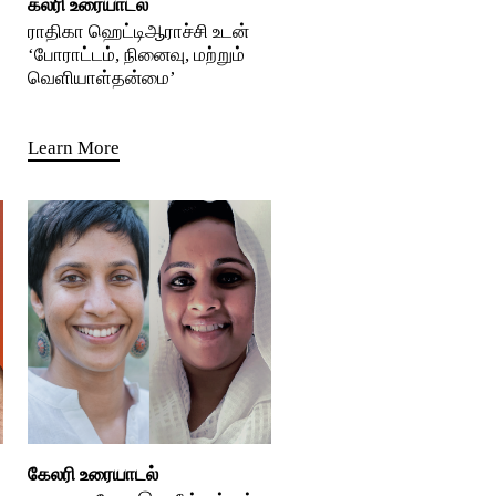
கலரி உரையாடல்
ராதிகா ஹெட்டிஆராச்சி உடன்
‘போராட்டம், நினைவு, மற்றும்
வெளியாள்தன்மை’
Learn More
கேலரி உரையாடல்