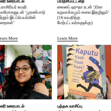
லரி உரையாடல்
பயிற்சிப்பட்டறை
ேராசிரியர் சுமதி
ஸைனப் ஹுதா உடன் ‘Zine
ிவமோகனுடன் ‘முரண்பாடு
உருவாக்கமும் கலை இதழிலும்’
ற்றும் இடப்பெயர்வின்
(16 வயதிற்கு
தைகள்’
மேற்பட்டவர்களுக்கு)
earn More
Learn More
லரி உரையாடல்
புத்தக வாசிப்பு