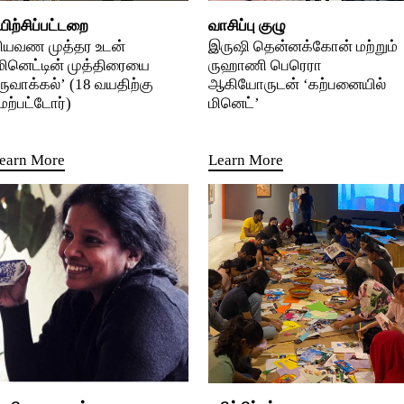
யிற்சிப்பட்டறை
வாசிப்பு குழு
ியவண முத்தர உடன்
இருஷி தென்னக்கோன் மற்றும்
மினெட்டின் முத்திரையை
ருஹாணி பெரெரா
ருவாக்கல்’ (18 வயதிற்கு
ஆகியோருடன் ‘கற்பனையில்
ேற்பட்டோர்)
மினெட்’
earn More
Learn More