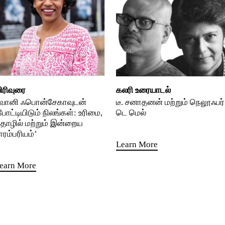
ிரிவுரை
கலரி உரையாடல்
வானி ஃபொன்சேகாவுடன்
டீ. சனாதனன் மற்றும் நெலூஃபர்
போட்டியிடும் நிலங்கள்: உரிமை,
டெ மெல்
ொழில் மற்றும் இன்றைய
ாரம்பரியம்’
Learn More
earn More