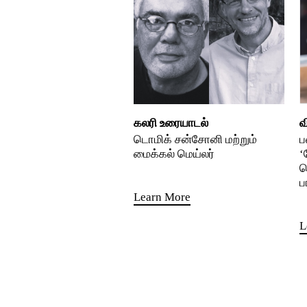
கலரி உரையாடல்
வ
டொமிக் சன்சோனி மற்றும்
ப
மைக்கல் மெய்லர்
‘
த
ப
Learn More
L