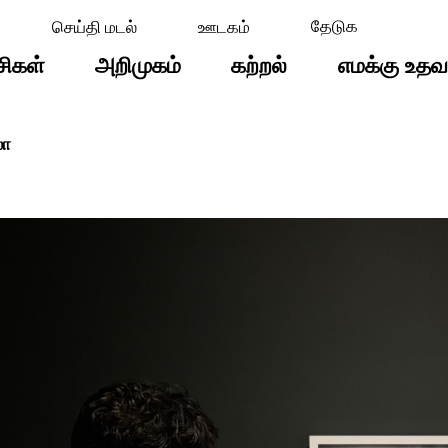
செய்தி மடல்
ஊடகம்
சிகள்
அறிமுகம்
கற்றல்
எமக்கு உதவ
லா