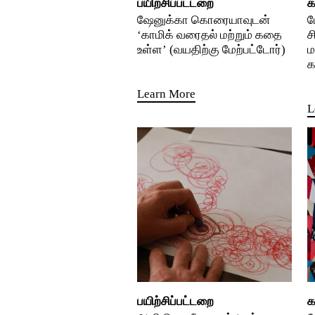
பயிற்சிப்பட்டறை
க
ஷேனுக்கா கொரையாவுடன்
ப
‘காமிக் வரைதல் மற்றும் கதை
ச
உள்ள’ (வயதிற்கு மேற்பட்டோர்)
ம
க
Learn More
L
பயிற்சிப்பட்டறை
க