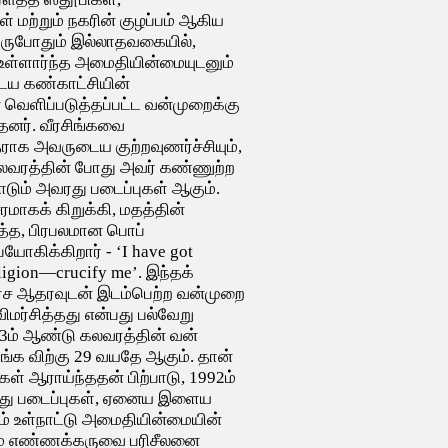
் மற்றும் நகரின் குழப்பம் ஆகிய
ருபோதும் இல்லாதவகையில்,
 உள்ளார்ந்த அமைதியின்மையுடனும்
டைய கண்காட்சியின்
 வெளிப்படுத்தப்பட்ட வன்முறைக்கு
தனர். வீரசிங்கவை
ாக அவருடைய குற்றவுணர்ச்சியும்,
 கலவரத்தின் போது அவர் கண்ணுற்ற
டும் அவரது படைப்புகள் ஆகும்.
ரமாகக் கிறுக்கி, மதத்தின்
த்த, பிரபலமான பொப்
ோகிக்கிறார் - ‘I have got
eligion—crucify me’. இந்தக்
அரச ஆதரவுடன் இடம்பெற்ற வன்முறை
ிமர்சித்தது என்பது பல்வேறு
83ம் ஆண்டு கலவரத்தின் வன்
ங்க விற்கு 29 வயதே ஆகும். தான்
ள் ஆராய்ந்ததன் பிற்பாடு, 1992ம்
ரது படைப்புகள், ஏனைய இளைய
் உள்நாட்டு அமைதியின்மையின்
ும் எண்ணக்கருவை பரிசீலனை