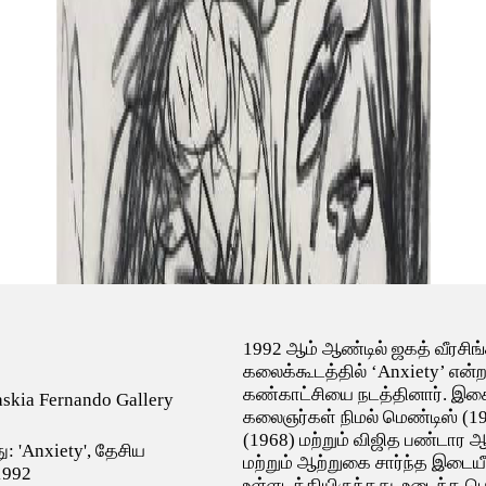
1992 ஆம் ஆண்டில் ஜகத் வீரசிங
கலைக்கூடத்தில் ‘Anxiety’ என்ற
கண்காட்சியை நடத்தினார். இ
Saskia Fernando Gallery
கலைஞர்கள் நிமல் மெண்டிஸ் (193
(1968) மற்றும் விஜித பண்டார
ு: 'Anxiety', தேசிய
மற்றும் ஆற்றுகை சார்ந்த இடைய
1992
உள்ளடக்கியிருந்தது. உடைந்த 