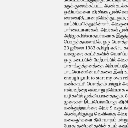
உருக்குலைக்கப்பட்ட ஆண் உடல்கள
ஓவியங்களை வீரசிங்க முன்னொ
சைகைரீதியான தீவிரத்துடனும்,
காட்சிப்படுத்துகின்றார். அவரு
பார்வையாளர்கள், அவர்கள் முன்
அறிமுகமில்லாதவர்களாக இருந்
பொறுத்தவரையில், ஒரு பௌத்தர
23 ஜூலை 1983 தமிழர் எதிர்பு
வன்முறை காட்சிகளின் வெளிப்பா
ஒரு படைப்பின் மேற்பரப்பில் அவச
பாசாங்குத்தனத்தை அம்பலப்படு
பாடலொன்றின் வரிகளை இவர் உபய
enough guilt to start my own r
கண்காட்சி பௌத்தம் மற்றும் 
என்பவற்றை எவ்வாறு தீவிரமாக வ
வழிகளில் முக்கியமானதாகும். 
முறைகள் இடம்பெற்றபோது வீரசி
கண்னுற்றவற்றை அவர் 9 வருடங்க
ஆண்டிலிருந்து வெளிவந்த அவ
கலைஞர்களை தீவிரவாதம் மற்றும
போது தனிமனிதனின் சுயம் என