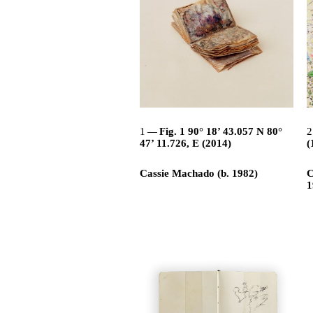
1
Fig. 1 90° 18’ 43.057 N 80°
47’ 11.726, E (2014)
(
Cassie Machado (b. 1982)
C
1