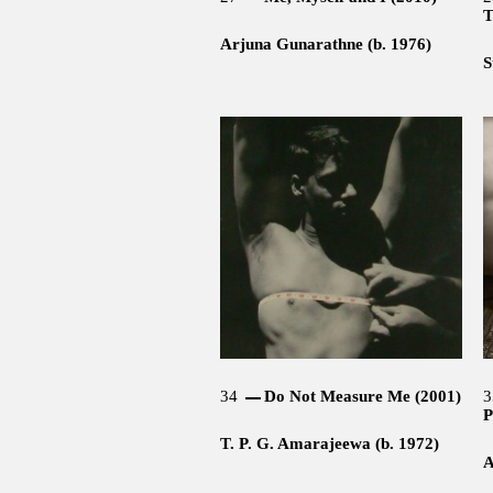
T
Arjuna Gunarathne (b. 1976)
S
34
Do Not Measure Me (2001)
3
P
T. P. G. Amarajeewa (b. 1972)
A