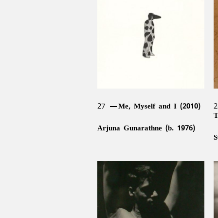
M
Channa Daswatte (b. 1965),
1988)
S
Sanjana Hattotuwa (b. 1977),
C
Asanga Welikala (b. 1976)
1
1
27
Me, Myself and I (2010)
T
Arjuna Gunarathne (b. 1976)
S