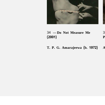
34
Do Not Measure Me
3
(2001)
P
T. P. G. Amarajeewa (b. 1972)
A