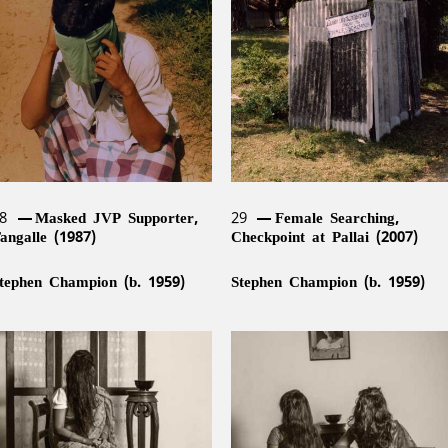
uhanned Cader (b. 1966) , T.
Reg van Cuylenburg (1926–
hanaathanan (b. 1969),
1988)
handraguptha Thenuwara (b.
960), Jagath Weerasinghe (b.
954)
28
Masked JVP Supporter,
29
Female Searching,
angalle (1987)
Checkpoint at Pallai (2007)
tephen Champion (b. 1959)
Stephen Champion (b. 1959)