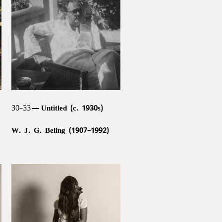
Reg van Cuylenburg (1926–
1988)
30–33
Untitled (c. 1930s)
W. J. G. Beling (1907–1992)