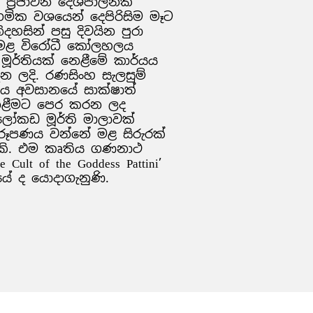
ප්‍රජාවන් දේශපාලනික
ගමික වශයෙන් දෙපිරිසිම මෑට
නිදහසින් පසු දිවයින පුරා
දෙමළ විරෝධී කෝලහලය
මූර්තියක් නෙළීමේ කාර්යය
න ලදි. රණසිංහ සැලසුම්
තිය අවසානයේ සාක්ෂාත්
නෙළීමට පෙර කරන ලද
ලෝකඩ මූර්ති මාලාවක්
ිරූපණය වන්නේ මළ සිරුරක්
පයකි. එම කෘතිය ගණනාථ
ult of the Goddess Pattini’
ේ ද යොදාගැනුණි.