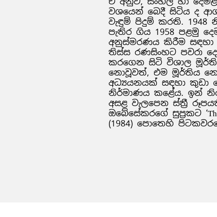
ඒ අනුව, සිංහල හා දෙමළ 
වශයෙන් බෙදී සිටිය ද ආ
වැඳුම් පිදුම් කරති. 1948 
පැතිර ගිය 1958 පළමු 
අනුස්මරණය කිරීම සඳහා 
තිස්ස රණසිංහට පවරා දෙ
කරගෙන සිටි විශාල මූර්
නොවූවත්, එම මූර්තිය 
අධ්‍යයනයක් සඳහා කුඩා 
නිර්මාණය කළේය. ඉන් න
අසළ වැලපෙන ස්ත්‍රී රූ
ඔබේසේකරගේ සුප්‍රකට ‘The C
(1984) පොතෙහි පිටකවරය