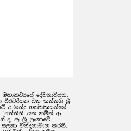
මළ මහාකව්‍යයේ දේවතාවියක,
 වීරවරියක වන කන්නගි ශ්‍රී
වේ ද හින්දු භක්තිකයන්ගේ
. ‘පත්තිනි’ යන නමින් ඈ
ද, ඈ ශ්‍රී ලංකාවේ
 සලකා වන්දනාමාන කරති.