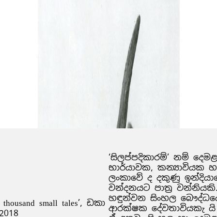
‘සිලප්පදිකාරම්’ නම් දෙ
භාර්යාවක, කන්‍යාවියක හා
ලංකාවේ ද දකුණු ඉන්දියා
වන්දනයට පාත්‍ර වන්නියකි
හඳුන්වන සිංහල බෞද්ධයෝ 
 thousand small tales’, ඩකා
ආරක්ෂක දේවතාවියකැ යි
2018