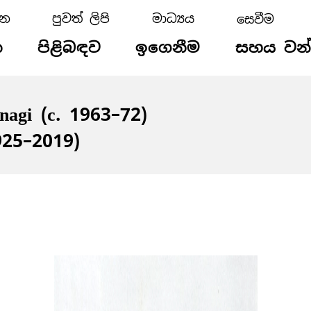
්න
පුවත් ලිපි
මාධ්‍යය
න
පිළිබඳව
ඉගෙනීම
සහය වන
nagi (c. 1963–72)
925–2019)