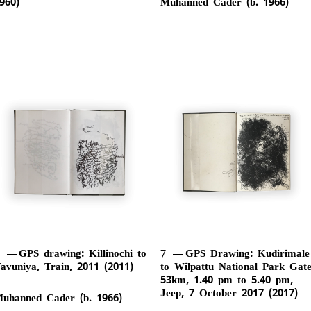
960)
Muhanned Cader (b. 1966)
6
GPS drawing: Killinochi to
7
GPS Drawing: Kudirimale
avuniya, Train, 2011 (2011)
to Wilpattu National Park Gate
53km, 1.40 pm to 5.40 pm,
Jeep, 7 October 2017 (2017)
uhanned Cader (b. 1966)