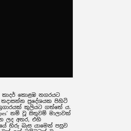
ද් කාදර් කොළඹ නගරයට
 තදාසන්න ප්‍රදේශයක පිහිටි
‍රගාරයක් කුලියට ගත්තේ ය.
es’ නම් වූ සිතුවම් මාලාවක්
රන ලද අතර, එහි
ූයේ හිරු බැස යාමෙන් පසුව