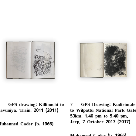
6
GPS drawing: Killinochi to
7
GPS Drawing: Kudirimale
avuniya, Train, 2011 (2011)
to Wilpattu National Park Gate
53km, 1.40 pm to 5.40 pm,
Jeep, 7 October 2017 (2017)
uhanned Cader (b. 1966)
Muhanned Cader (b. 1966)