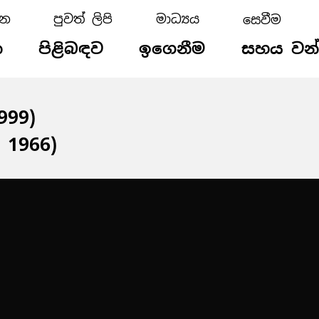
්න
පුවත් ලිපි
මාධ්‍යය
න
පිළිබඳව
ඉගෙනීම
සහය වන
1999)
 1966)