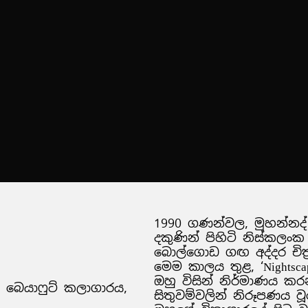
1990 ගණන්වල, මුහන්න
දකුණින් පිහිටි නිස්කලංක
බොල්ගොඩ ගඟ අද්දර චිත්
මෙම කාලය තුළ, ‘Nightscap
ඔහු විසින් නිර්මාණය ක
s’, බෙයාෆුට් කලාගාරය,
සිතුවම්වලින් නිරූපණය ව