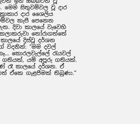
වැවත් ඉන් ඔබ්බටත් වූ
ය. මෙම සිතුවම්වල වූ දාර
ක්‍රාකාර දාර ශෛලිය
තුවම්වල කැපී පෙනෙන
. දිවා කාලයේ වැවෙහි
, කලාකරුවා තෝරාගත්තේ
රී කාලයේ දිස්වූ දර්ශන
ේ වදනින්: “මම දවල්
නෑ… කොරලවැල්ලේ රැයවල්
 ගතියක්, යම් අපූරු ගතියක්.
ණේ රෑ කාලයේ දර්ශන. ඒ
 ඒකෙ ගැළපීමක් තිබුණා.”