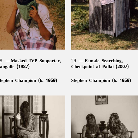
handraguptha Thenuwara (b.
960), Jagath Weerasinghe (b.
954)
28
Masked JVP Supporter,
29
Female Searching,
angalle (1987)
Checkpoint at Pallai (2007)
tephen Champion (b. 1959)
Stephen Champion (b. 1959)