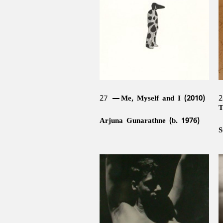
Sanjana Hattotuwa (b. 1977),
C
Asanga Welikala (b. 1976)
1
1
27
Me, Myself and I (2010)
T
Arjuna Gunarathne (b. 1976)
S