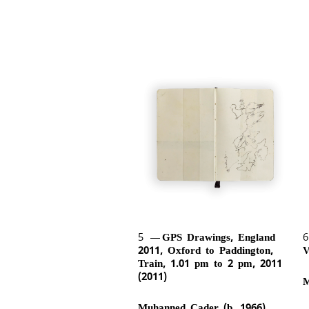
5
GPS Drawings, England
2011, Oxford to Paddington,
V
Train, 1.01 pm to 2 pm, 2011
(2011)
M
Muhanned Cader (b. 1966)