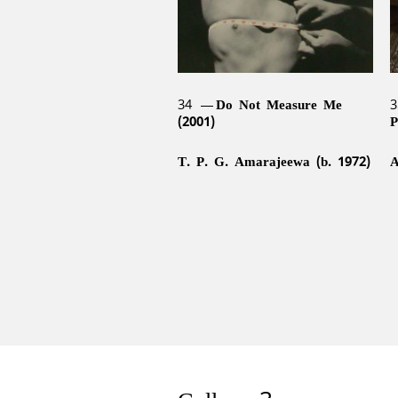
34
Do Not Measure Me
3
(2001)
P
T. P. G. Amarajeewa (b. 1972)
A