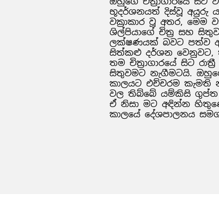
ඔහුගේ චිත්‍රාගාරයේ සිට 
භූදර්ශනයත් දිස්වූ අයුරු 
වක්‍රාකාර වූ අතර, මෙම ව
ශිල්පියාගේ චිත්‍ර සහ සි
ලක්ෂණයක් බවට පත්ව ඇත
සිත්කළු දර්ශන වෙනුවට
තම චිත්‍රාගාරයේ සිට රාත්‍
සිතුවමට නැගීමටයි. ඔහුග
කාලයට එච්චරම කැමති 
වල තිබ්බේ යම්කිසි ගුප්ත
ඒ නිසා මට අඳින්න හිතු
කාලයේ දේශපාලනය සමගත්