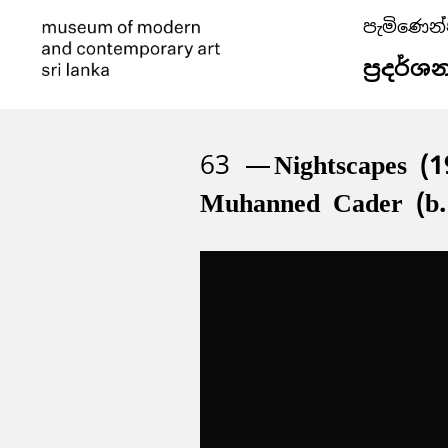
පැමිණෙන
ප්‍රදර්ශ
63
Nightscapes (
Muhanned Cader (b.