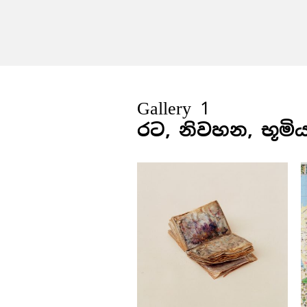
Gallery 1
රට, නිවහන, භූමි