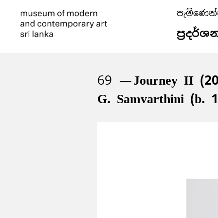
පැමිණෙන
ප්‍රදර්ශ
69
Journey II (2
G. Samvarthini (b. 