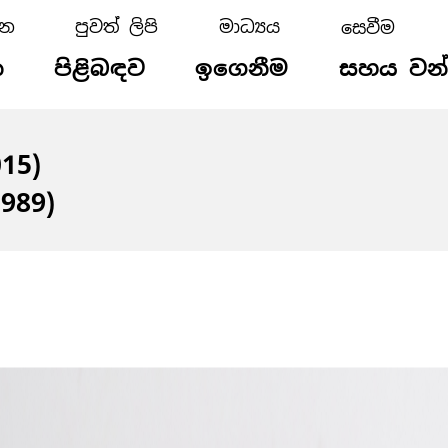
්න
පුවත් ලිපි
මාධ්‍යය
න
පිළිබඳව
ඉගෙනීම
සහය වන
015)
1989)