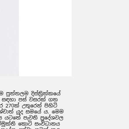
 පුත්තලම දිස්ත්‍රික්කයේ
නය සඳහා පස් වසරක් ගත
70ක් උතුරෙන් පිහිටි
චාත් යුද සමයේ ය. මෙම
 යටතේ පැවති ප්‍රදේශවල
ිමුක්ති කොටි සංවිධානය