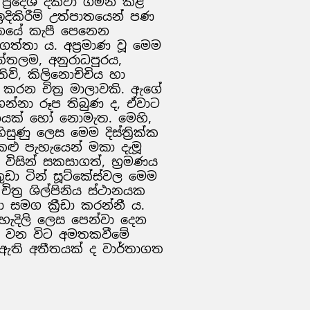
 ප්‍රදේශ දක්වා ගමන් කළ
දිකිරීම් උත්පාතයෙන් පණ
ශනයේ කැපී පෙනෙන
ත්තා ය. අප්‍රමාණ වූ මෙම
ුත්තලම, අනුරාධපුරය,
ිව්, කිලිනොච්චිය හා
ා කරන චිත්‍ර මාලාවකි. ඇගේ
ගන්නා රූප තිබුණ ද, ඒවාට
නයක් හෝ නොමැත. මෙහි,
සුණු ලෙස මෙම දිස්ත්‍රික්ක
ළු පැහැයෙන් මකා දැමූ
 විසින් සකසාගත්, භ්‍රමණය
ුඩා ටින් සූට්කේස්වල මෙම
් චිත්‍ර ශිල්පිනිය ස්ථානයක
සමග ක්‍රීඩා කරන්නී ය.
හැදිලි ලෙස පෙන්වා දෙන
් මේ වන විට අමතකවීමේ
ී ඇති අතීතයක් ද වාර්තාගත