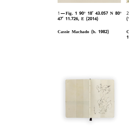
1
Fig. 1 90° 18’ 43.057 N 80°
47’ 11.726, E (2014)
(
Cassie Machado (b. 1982)
C
1