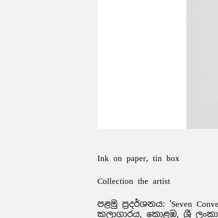
Ink on paper, tin box
Collection the artist
පළමු ප්‍රදර්ශනය: ‘Seven Convers
කලාගාරය, කොළඹ, ශ්‍රී ලංකා