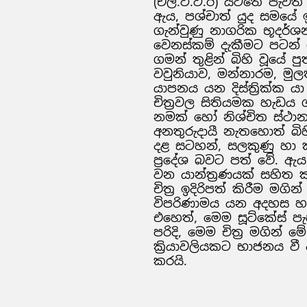
(
එල්.ටී.ට.ඊ) යටතේ පැවති
ඇය, පශ්චාත් යුද සමයේ ඉ
ගැන්වුණු නාගරික භූදර්
වෙනස්කම් දැකීමට පටන් ග
ගමන් තුළින් බිහි වූයේ ප
වවුනියාව, මන්නාරම, මුලත
යාපනය යන දිස්ත්‍රික්ක ය
චිත්‍රවල සිතියමක හැඩය 
නමක් හෝ නිශ්චිත ස්ථා
අනතුරුදායී නැතහොත් බිහි
දළ සටහන්, සලකුණු හා ක
ප්‍රදේශ බවට පත් වේ. ඇය
වන යාන්ත්‍රණයක් සහිත ක
චිත්‍ර ඉදිරිපත් කිරීම මගින
විපරිණාමය යන අදහස හා 
එහෙත්, මෙම සූට්කේස් පැ
පරිදි, මෙම චිත්‍ර මගින
ක්‍රියාවලියකට භාජනය ව
කරයි.