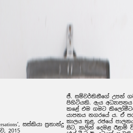
ජී. සම්වර්තිනීගේ උපන් ගම
පිහිටියකි. ඇය අධ්‍යාප
කළේ එම ගමට කිලෝමීටර 2
යාපනය නගරයේ ය. ඒ පශ්
කාලය තුළ, රජයේ පාලනය
ations’, සස්කියා ප්‍රනාන්දු
සිට, කලින්
දෙමළ ඊළාම් ව
ව, 2015